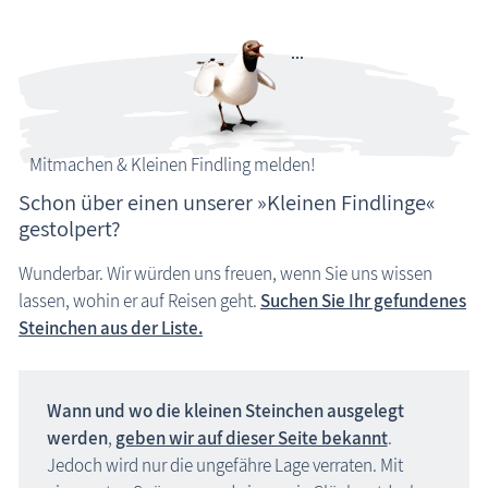
Liebesschlösser
Öffentliche Bücherschränke
Ostseeurlaub mit Handicap, Barrierefreiheit
Ostseeurlaub mit Kind
Mitmachen & Kleinen Findling melden!
Ostseeurlaub mit Hund
Schon über einen unserer »Kleinen Findlinge«
Ostsee »STRANDFINDER MV«
gestolpert?
Unterhaltsames
Wunderbar. Wir würden uns freuen, wenn Sie uns wissen
lassen, wohin er auf Reisen geht.
Suchen Sie Ihr gefundenes
Wissenswertes
Steinchen aus der Liste.
Veranstaltungen
Wann und wo die kleinen Steinchen ausgelegt
Blog
werden
,
geben wir auf dieser Seite bekannt
.
Ostsee: "Kleiner Findling"
Jedoch wird nur die ungefähre Lage verraten. Mit