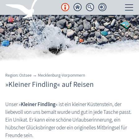
Unterkünfte
Regionales
Urlaubsorte
Karten
Region: Ostsee → Mecklenburg-Vorpommern
»Kleiner Findling« auf Reisen
Freizeit
Regionale Freizeitanbieter
Unser »
Kleiner Findling
« ist ein kleiner Küstenstein, der
Aktiv & sportlich unterwegs
liebevoll von uns bemalt wurde und gut in jede Tasche passt.
Ein Unikat. Er kann eine schöne Urlaubserinnerung, ein
Besondere Hochzeitsorte
hübscher Glücksbringer oder ein originelles Mitbringsel für
Kleiner Findling
Freunde sein.