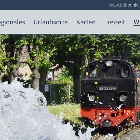
www.treffpunkt-
gionales
Urlaubsorte
Karten
Freizeit
W