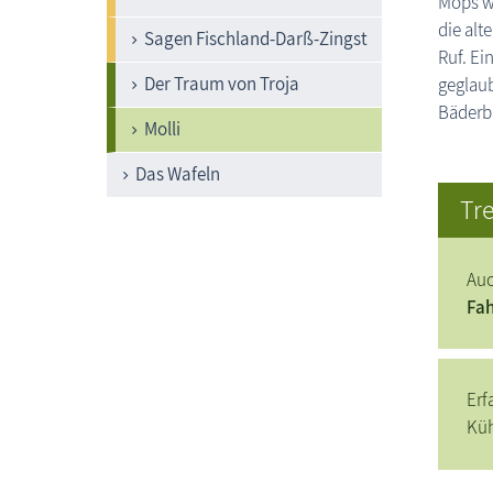
Mops wa
die alt
Sagen Fischland-Darß-Zingst
Ruf. Ei
Der Traum von Troja
geglaub
Bäderb
Molli
Das Wafeln
Tre
Auc
Fah
Erf
Küh