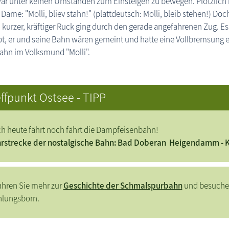
r unter keinen Umständen zum Einsteigen zu bewegen. Plötzlich ri
e Dame: "Molli, bliev stahn!" (plattdeutsch: Molli, bleib stehen!) Do
n kurzer, kräftiger Ruck ging durch den gerade angefahrenen Zug. Es
t, er und seine Bahn wären gemeint und hatte eine Vollbremsung ein
ahn im Volksmund "Molli".
ffpunkt Ostsee - TIPP
h heute fährt noch fährt die Dampfeisenbahn!
rstrecke der nostalgische Bahn: Bad Doberan Heigendamm - 
ahren Sie mehr zur
Geschichte der Schmalspurbahn
und besuche
lungsborn.