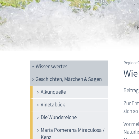
Region:
Wissenswertes
Wie
Geschichten, Märchen & Sagen
Beitra
Alkunquelle
Zur Ent
Vinetablick
sich so
Die Wundereiche
Vor meh
Maria Pomerana Miraculosa /
Natürli
Kenz