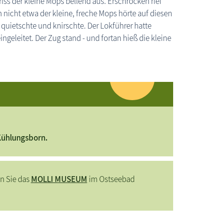
ss der kleine Mops bellend aus. Erschrocken rief
ch nicht etwa der kleine, freche Mops hörte auf diesen
 quietschte und knirschte. Der Lokführer hatte
geleitet. Der Zug stand - und fortan hieß die kleine
Kühlungsborn.
n Sie das
MOLLI MUSEUM
im Ostseebad