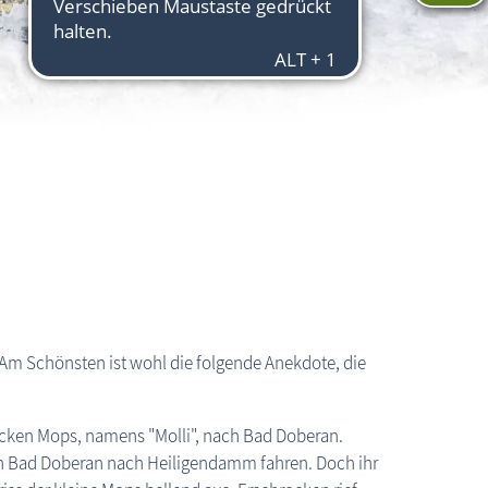
Bad-Doberan: MOLLI Schmalspurbahn
 Am Schönsten ist wohl die folgende Anekdote, die
dicken Mops, namens "Molli", nach Bad Doberan.
on Bad Doberan nach Heiligendamm fahren. Doch ihr