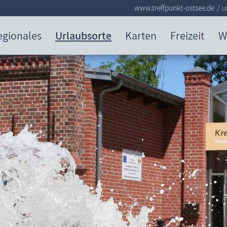
www.treffpunkt-ostsee.de
u
egionales
Urlaubsorte
Karten
Freizeit
W