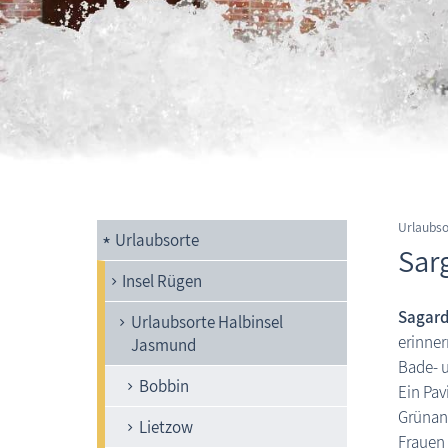
Urlaubso
Urlaubsorte
Sar
Insel Rügen
Sagar
Urlaubsorte Halbinsel
erinner
Jasmund
Bade- u
Bobbin
Ein Pav
Grünan
Lietzow
Frauen