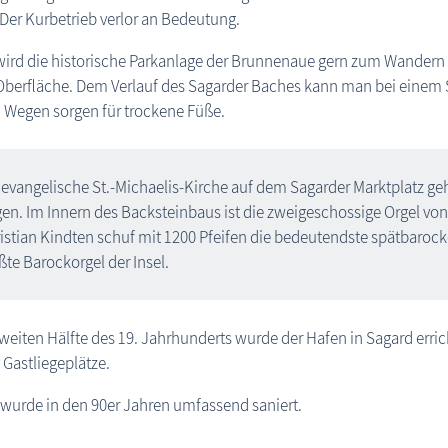
Der Kurbetrieb verlor an Bedeutung.
ird die historische Parkanlage der Brunnenaue gern zum Wandern g
Oberfläche. Dem Verlauf des Sagarder Baches kann man bei einem 
 Wegen sorgen für trockene Füße.
 evangelische St.-Michaelis-Kirche auf dem Sagarder Marktplatz geh
en. Im Innern des Backsteinbaus ist die zweigeschossige Orgel von
istian Kindten schuf mit 1200 Pfeifen die bedeutendste spätbarocke
ßte Barockorgel der Insel.
zweiten Hälfte des 19. Jahrhunderts wurde der Hafen in Sagard errich
 Gastliegeplätze.
wurde in den 90er Jahren umfassend saniert.