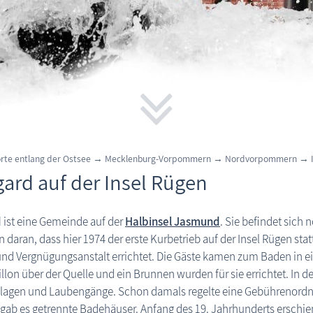
rte entlang der Ostsee
→
Mecklenburg-Vorpommern
→
Nordvorpommern
→
gard auf der Insel Rügen
d
ist eine Gemeinde auf der
Halbinsel Jasmund
. Sie befindet sich
n daran, dass hier 1974 der erste Kurbetrieb auf der Insel Rügen st
nd Vergnügungsanstalt errichtet. Die Gäste kamen zum Baden in ei
illon über der Quelle und ein Brunnen wurden für sie errichtet. In
lagen und Laubengänge. Schon damals regelte eine Gebührenordnu
 gab es getrennte Badehäuser. Anfang des 19. Jahrhunderts ersc