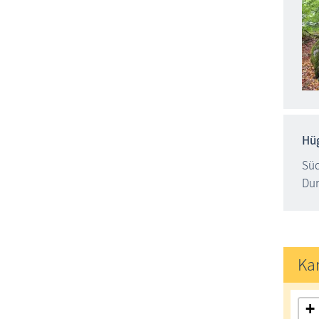
Hü
Süd
Dur
Ka
+