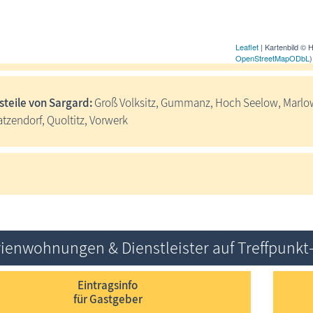
Leaflet
| Kartenbild © 
OpenStreetMap
ODbL
steile von Sargard:
Groß Volksitz, Gummanz, Hoch Seelow, Marlow,
tzendorf, Quoltitz, Vorwerk
rienwohnungen & Dienstleister auf Treffpunkt
Eintragsinfo
für Gastgeber