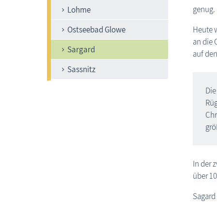
genug. 
Lohme
Ostseebad Glowe
Heute w
an die 
Sargard
auf den
Sassnitz
Die
Rüg
Chr
grö
In der 
über 10
Sagard 