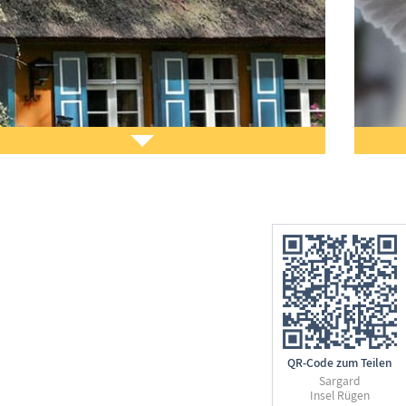
 möchten
Ihr Ferien­objekt
im Informa­tions­
Sie 
tem www.Treffpunkt-Ostsee.de präsentieren?
Diens
QR-Code zum Teilen
n helfen wir Ihnen dabei. Nehmen Sie
Kontakt
zu
Gern
Sargard
 auf. Lesen Sie auch unsere
Eintragsinfo
für
Erst
Insel Rügen