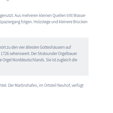
enutzt. Aus mehreren kleinen Quellen tritt Wasser
Spaziergang folgen. Holzstege und kleinere Brücken
Insel Rügen: Kreidemuseum Gummanz
ört zu den vier ältesten Gotteshäusern auf
 1726 sehenswert. Der Stralsunder Orgelbauer
 Orgel Norddeutschlands. Sie ist zugleich die
tet. Der Martinshafen, im Ortsteil Neuhof, verfügt