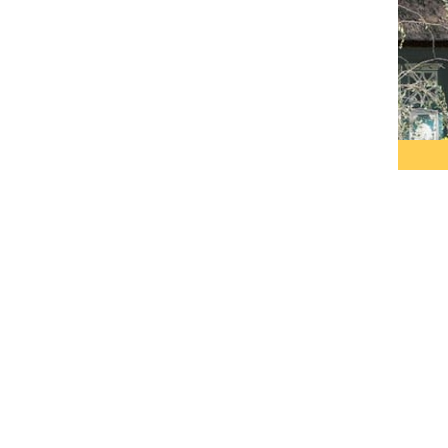
Sie
sys
Ger
uns