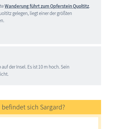
rte
Wanderung führt zum Opferstein Quoltitz
.
titz gelegen, liegt einer der größten
en.
auf der Insel. Es ist 10 m hoch. Sein
icht.
befindet sich Sargard?