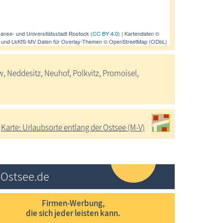
Hanse- und Universitätsstadt Rostock (
CC BY 4.0
) | Kartendaten ©
) und LkKfS-MV Daten für Overlay-Themen © OpenStreetMap (ODbL)
 Neddesitz, Neuhof, Polkvitz, Promoisel,
Karte: Urlaubsorte entlang der Ostsee (M-V)
-Ostsee.de
Firmen-Werbung,
die sich jeder leisten kann.