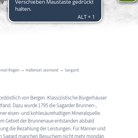
Insel Rügen
→
Halbinsel Jasmund
→
Sargard
 nordöstlich von Bergen. Klassizistische Bürgerhäuser
attfand. Dazu wurde 1795 die Sagarder Brunnen-,
ner eisen- und kohlesäurehaltigen Mineralquelle.
 dem Gebiet der Brunnenaue entstanden alsbald
ng die Bezahlung der Leistungen. Für Männer und
hien Sagard manchen Besuchern nicht mehr mondän