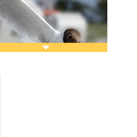
möchten unseren Gästen
Ihre Produkte bzw.
t­lei­stun­gen
vorstellen?
 unterstützen und beraten wir Sie bei der
ellung Ihres Eintrages. Nehmen Sie Kontakt zu