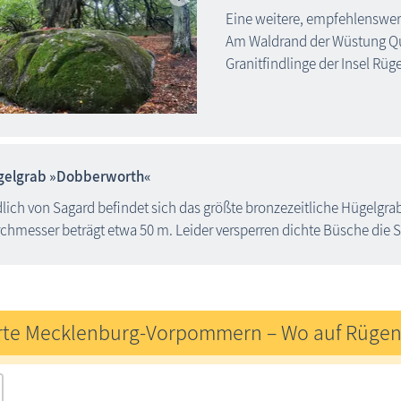
Eine weitere, empfehlenswe
Am Waldrand der Wüstung Quol
Granitfindlinge der Insel Rüg
gelgrab »Dobberworth«
lich von Sagard befindet sich das größte bronzezeitliche Hügelgrab 
chmesser beträgt etwa 50 m. Leider versperren dichte Büsche die S
rte Mecklenburg-Vorpommern – Wo auf Rügen 