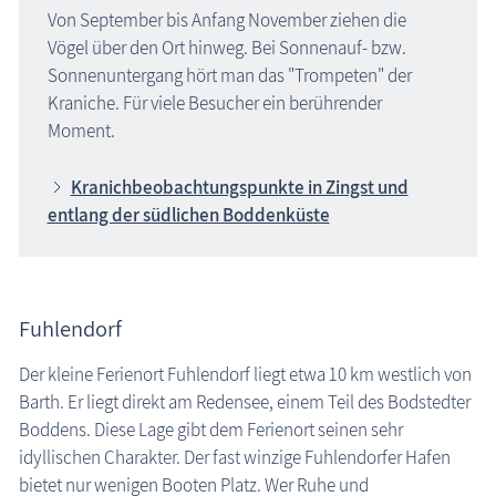
Von September bis Anfang November ziehen die
Veranstaltungen
Vögel über den Ort hinweg. Bei Sonnenauf- bzw.
Sonnenuntergang hört man das "Trompeten" der
Blog
Kraniche. Für viele Besucher ein berührender
Moment.
Kranichbeobachtungspunkte in Zingst und
entlang der südlichen Boddenküste
Fuhlendorf
Der kleine Ferienort Fuhlendorf liegt etwa 10 km westlich von
Barth. Er liegt direkt am Redensee, einem Teil des Bodstedter
Boddens. Diese Lage gibt dem Ferienort seinen sehr
idyllischen Charakter. Der fast winzige Fuhlendorfer Hafen
bietet nur wenigen Booten Platz. Wer Ruhe und