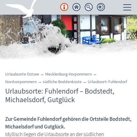
Unterkünfte
Regionales
Urlaubsorte
Region Nordvorpommern
Urlaubsorte Ostsee
→
Mecklenburg-Vorpommern
→
Barth
Nordvorpommern
→
südliche Boddenküste
→
Urlaubsort: Fuhlendorf
Fuhlendorf
Urlaubsorte: Fuhlendorf – Bodstedt,
Michaelsdorf, Gutglück
Kenz-Küstrow
Marlow
Zur Gemeinde Fuhlendorf gehören die Ortsteile
Bodstedt
,
Pruchten & Bresewitz
Michaelsdorf und Gutglück.
Ribnitz-Damgarten, Bernsteinstadt
Idyllisch liegen die Urlaubsorte an der südlichen