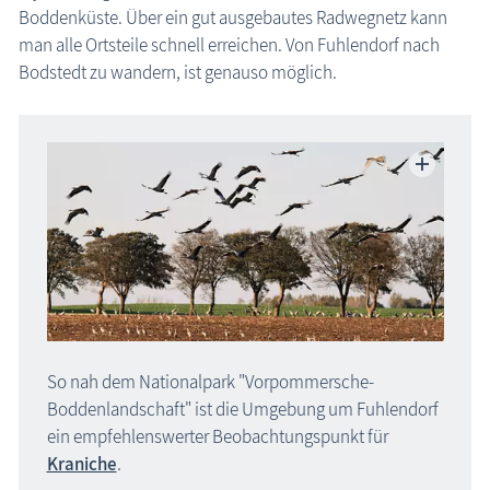
Saal
Boddenküste. Über ein gut ausgebautes Radwegnetz kann
Stralsund, Hansestadt
man alle Ortsteile schnell erreichen. Von Fuhlendorf nach
Bodstedt zu wandern, ist genauso möglich.
Halbinsel Fischland-Darß-Zingst
Insel Rügen
Insel Usedom
Region Nordwestmecklenburg
Fuhlendorf Ortsteil Michaelsdorf
Region Rostock
Region Schwerin
Karte Urlaubsorte
Karten
So nah dem Nationalpark "Vorpommersche-
Boddenlandschaft" ist die Umgebung um Fuhlendorf
Freizeit
ein empfehlenswerter Beobachtungspunkt für
Kraniche
.
Wissenswertes