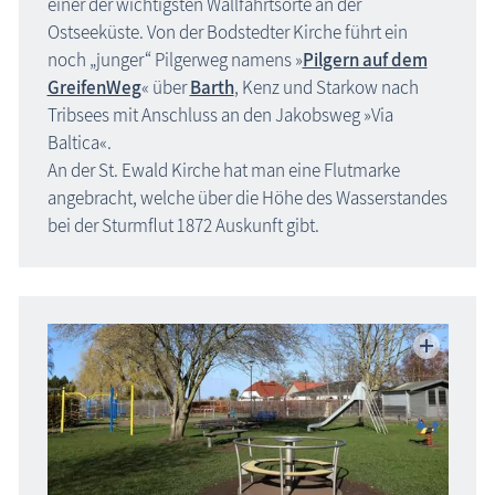
einer der wichtigsten Wallfahrtsorte an der
Ostseeküste. Von der Bodstedter Kirche führt ein
noch „junger“ Pilgerweg namens »
Pilgern auf dem
GreifenWeg
« über
Barth
, Kenz und Starkow nach
Tribsees mit Anschluss an den Jakobsweg »Via
Baltica«.
An der St. Ewald Kirche hat man eine Flutmarke
angebracht, welche über die Höhe des Wasserstandes
bei der Sturmflut 1872 Auskunft gibt.