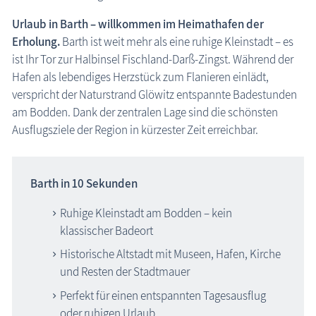
Saal
Urlaub in Barth – willkommen im Heimathafen der
Stralsund, Hansestadt
Erholung.
Barth ist weit mehr als eine ruhige Kleinstadt – es
Halbinsel Fischland-Darß-Zingst
ist Ihr Tor zur Halbinsel Fischland-Darß-Zingst. Während der
Hafen als lebendiges Herzstück zum Flanieren einlädt,
Insel Rügen
verspricht der Naturstrand Glöwitz entspannte Badestunden
Insel Usedom
am Bodden. Dank der zentralen Lage sind die schönsten
Region Nordwestmecklenburg
Ausflugsziele der Region in kürzester Zeit erreichbar.
Region Rostock
Region Schwerin
Barth in 10 Sekunden
Karte Urlaubsorte
Ruhige Kleinstadt am Bodden – kein
klassischer Badeort
Karten
Historische Altstadt mit Museen, Hafen, Kirche
Freizeit
und Resten der Stadtmauer
Urlaubsort Barth
Perfekt für einen entspannten Tagesausflug
Wissenswertes
oder ruhigen Urlaub