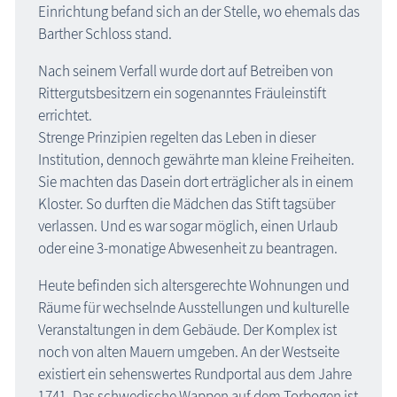
Einrichtung befand sich an der Stelle, wo ehemals das
Barther Schloss stand.
Nach seinem Verfall wurde dort auf Betreiben von
Ritter­guts­besitzern ein sogenanntes Fräuleinstift
errichtet.
Strenge Prinzipien regelten das Leben in dieser
Institution, dennoch gewährte man kleine Freiheiten.
Sie machten das Dasein dort erträglicher als in einem
Kloster. So durften die Mädchen das Stift tagsüber
verlassen. Und es war sogar möglich, einen Urlaub
oder eine 3-monatige Abwesenheit zu beantragen.
Heute befinden sich altersgerechte Wohnungen und
Räume für wechselnde Ausstellungen und kulturelle
Veranstaltungen in dem Gebäude. Der Komplex ist
noch von alten Mauern umgeben. An der Westseite
existiert ein sehenswertes Rundportal aus dem Jahre
1741. Das schwedische Wappen auf dem Torbogen ist