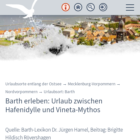
Unterkünfte
Regionales
Urlaubsorte
Region Nordvorpommern
Barth
Urlaubsorte entlang der Ostsee → Mecklenburg-Vorpommern →
Fuhlendorf
Nordvorpommern → Urlaubsort: Barth
Barth erleben: Urlaub zwischen
Kenz-Küstrow
Hafenidylle und Vineta-Mythos
Marlow
Pruchten & Bresewitz
Quelle: Barth-Lexikon Dr. Jürgen Hamel, Beitrag: Brigitte
Ribnitz-Damgarten, Bernsteinstadt
Hildisch Rövershagen