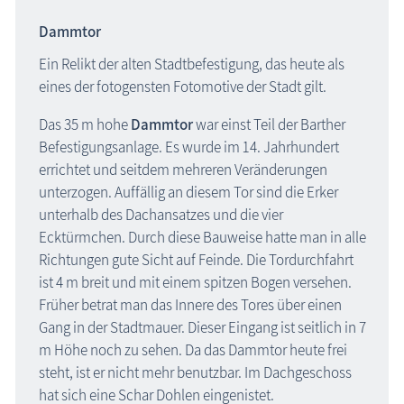
Dammtor
Ein Relikt der alten Stadtbefestigung, das heute als
eines der fotogensten Fotomotive der Stadt gilt.
Das 35 m hohe
Dammtor
war einst Teil der Barther
Befestigungsanlage. Es wurde im 14. Jahrhundert
errichtet und seitdem mehreren Veränderungen
unterzogen. Auffällig an diesem Tor sind die Erker
unterhalb des Dachansatzes und die vier
Ecktürmchen. Durch diese Bauweise hatte man in alle
Richtungen gute Sicht auf Feinde. Die Tordurchfahrt
ist 4 m breit und mit einem spitzen Bogen versehen.
Früher betrat man das Innere des Tores über einen
Gang in der Stadtmauer. Dieser Eingang ist seitlich in 7
m Höhe noch zu sehen. Da das Dammtor heute frei
steht, ist er nicht mehr benutzbar. Im Dachgeschoss
hat sich eine Schar Dohlen eingenistet.