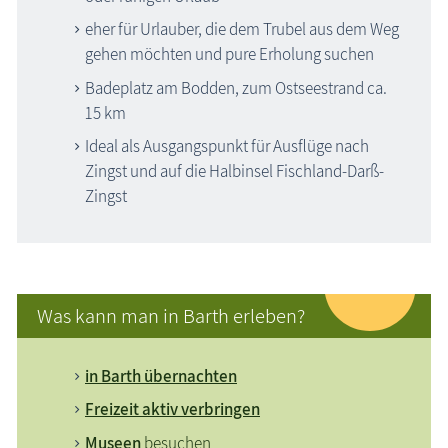
eher für Urlauber, die dem Trubel aus dem Weg
Veranstaltungen
gehen möchten und pure Erholung suchen
Blog
Badeplatz am Bodden, zum Ostseestrand ca.
15 km
Ideal als Ausgangspunkt für Ausflüge nach
Zingst und auf die Halbinsel Fischland-Darß-
Zingst
Was kann man in Barth erleben?
in Barth übernachten
Freizeit aktiv verbringen
Museen
besuchen