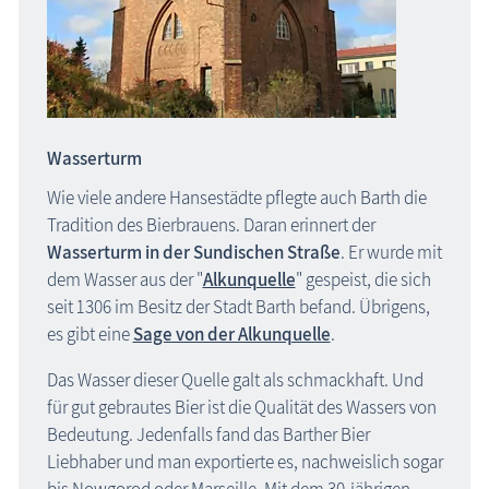
Wasserturm
Wie viele andere Hansestädte pflegte auch Barth die
Tradition des Bierbrauens. Daran erinnert der
Wasserturm in der Sundischen Straße
. Er wurde mit
dem Wasser aus der "
Alkunquelle
" gespeist, die sich
seit 1306 im Besitz der Stadt Barth befand. Übrigens,
es gibt eine
Sage von der Alkunquelle
.
Das Wasser dieser Quelle galt als schmackhaft. Und
für gut gebrautes Bier ist die Qualität des Wassers von
Bedeutung. Jedenfalls fand das Barther Bier
Liebhaber und man exportierte es, nachweislich sogar