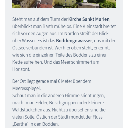
Steht man auf dem Turm der
Kirche Sankt Marien
,
überblickt man Barth mühelos. Eine Kleinstadt breitet
sich vor den Augen aus. Im Norden streift der Blick
über Wasser. Es ist das
Boddengewässer
, das mit der
Ostsee verbunden ist. Wer hier oben steht, erkennt,
wie sich die einzelnen Teile des Boddens zu einer
Kette aufreihen. Und das Meer schimmert am
Horizont.
Der Ort liegt gerade mal 6 Meter über dem
Meeresspiegel.
Schaut man in die anderen Himmelsrichtungen,
macht man Felder, Buschgruppen oder kleinere
Waldstückchen aus. Nicht zu übersehen sind die
vielen Sölle. Östlich der Stadt mündet der Fluss
„Barthe“ in den Bodden.