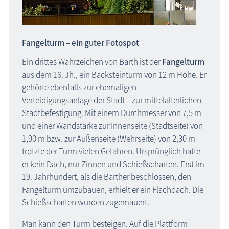
Fangelturm – ein guter Fotospot
Ein drittes Wahrzeichen von Barth ist der
Fangelturm
aus dem 16. Jh., ein Backsteinturm von 12 m Höhe. Er
gehörte ebenfalls zur ehemaligen
Verteidigungsanlage der Stadt – zur mittelalterlichen
Stadtbefestigung. Mit einem Durchmesser von 7,5 m
und einer Wandstärke zur Innenseite (Stadtseite) von
1,90 m bzw. zur Außenseite (Wehrseite) von 2,30 m
trotzte der Turm vielen Gefahren. Ursprünglich hatte
er kein Dach, nur Zinnen und Schießscharten. Erst im
19. Jahrhundert, als die Barther beschlossen, den
Fangelturm umzubauen, erhielt er ein Flachdach. Die
Schießscharten wurden zugemauert.
Man kann den Turm besteigen. Auf die Plattform