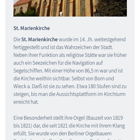
St. Marienkirche
Die
St. Marienkirche
wurde im 14. Jh. weitestgehend
fertiggestellt und ist das Wahrzeichen der Stadt.
Neben ihrer Funktion als religiöse Stätte war sie früher
auch ein Seezeichen für die Navigation auf
Segelschiffen. Mit einer Höhe von 86,5 m war und ist
die Kirche weithin sichtbar. Selbst von Born und
Wieck a. Darß ist sie zu sehen. Etwa 180 Stufen sind zu
steigen, bis man die Aussichtsplattform im Kirchturm
erreicht hat.
Eine Besonderheit stellt ihre Orgel (Bauzeit von 1819
bis 1821) dar, die seit 1821 die Kirche mit ihrem Klang
erfüllt. Sie wurde von den Berliner Orgelbauern