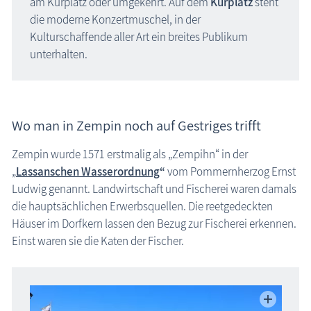
am Kurplatz oder umgekehrt. Auf dem
Kurplatz
steht
die moderne Konzertmuschel, in der
Kulturschaffende aller Art ein breites Publikum
unterhalten.
Wo man in Zempin noch auf Gestriges trifft
Zempin wurde 1571 erstmalig als „Zempihn“ in der
„
Lassanschen Wasserordnung
“
vom Pommernherzog Ernst
Ludwig genannt. Landwirtschaft und Fischerei waren damals
die hauptsächlichen Erwerbsquellen. Die reetgedeckten
Häuser im Dorfkern lassen den Bezug zur Fischerei erkennen.
Einst waren sie die Katen der Fischer.