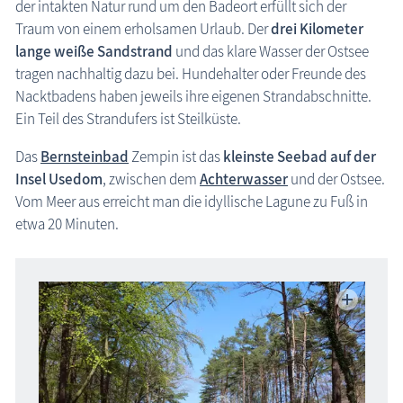
der intakten Natur rund um den Badeort erfüllt sich der
Ostseebad Karlshagen
Traum von einem erholsamen Urlaub. Der
drei Kilometer
Ostseebad Koserow
lange weiße Sandstrand
und das klare Wasser der Ostsee
tragen nachhaltig dazu bei. Hundehalter oder Freunde des
Ostseebad Loddin
Insel Usedom: Achterwasser
Nacktbadens haben jeweils ihre eigenen Strandabschnitte.
Ostseebad Trassenheide
Ein Teil des Strandufers ist Steilküste.
Ostseebad Ückeritz
Das
Bernsteinbad
Zempin ist das
kleinste Seebad auf der
Ostseebad Zinnowitz
Insel Usedom
, zwischen dem
Achterwasser
und der Ostsee.
Ostseebad Zempin
Vom Meer aus erreicht man die idyllische Lagune zu Fuß in
Peenemünde
etwa 20 Minuten.
Region Nordwestmecklenburg
Region Rostock
Region Schwerin
Karte Urlaubsorte
Karten