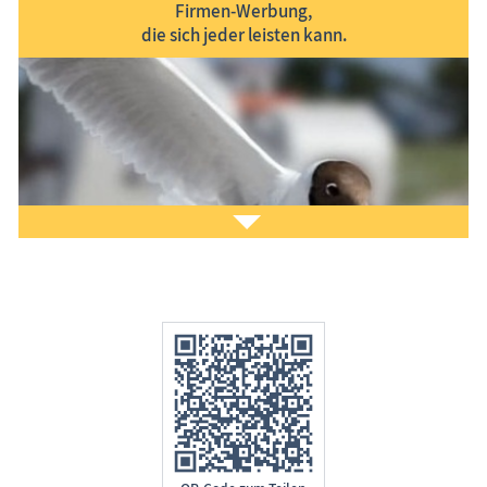
Firmen-Werbung,
die sich jeder leisten kann.
Sie möchten
Ihr Ferien­objekt
im Informa­tions­
system www.Treffpunkt-Ostsee.de präsentieren?
Gern helfen wir Ihnen dabei. Nehmen Sie
Kontakt
zu
uns auf. Lesen Sie auch unsere
Eintragsinfo
für
Gastgeber.
Sie möchten unseren Gästen
Ihre Produkte bzw.
Dienst­lei­stun­gen
vorstellen?