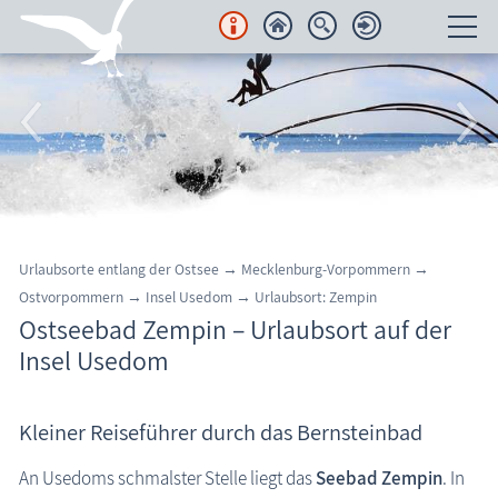
Unterkünfte
Regionales
Urlaubsorte
Region Nordvorpommern
Urlaubsorte entlang der Ostsee
→
Mecklenburg-Vorpommern
→
Halbinsel Fischland-Darß-Zingst
Ostvorpommern
→
Insel Usedom
→
Urlaubsort: Zempin
Ostseebad Zempin – Urlaubsort auf der
Insel Rügen
Insel Usedom
Insel Usedom
Ostseeheilbad Ahlbeck
Kleiner Reiseführer durch das Bernsteinbad
Ostseeheilbad Bansin
An Usedoms schmalster Stelle liegt das
Seebad Zempin
. In
Ostseeheilbad Heringsdorf