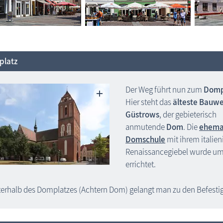
latz
Der Weg führt nun zum
Domp
Hier steht das
älteste Bauw
Güstrows
, der gebieterisch
anmutende
Dom
. Die
ehema
Domschule
mit ihrem italie
Renaissancegiebel wurde um
errichtet.
erhalb des Domplatzes (Achtern Dom) gelangt man zu den Befesti