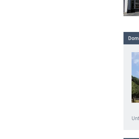
Domp
Unt