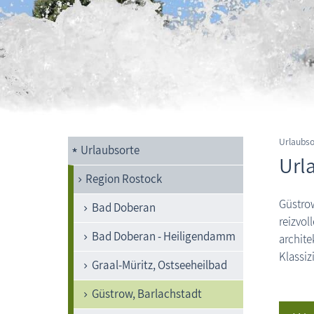
Urlaubs
Urlaubsorte
Url
Region Rostock
Güstrow
Bad Doberan
reizvol
Bad Doberan - Heiligendamm
archite
Klassiz
Graal-Müritz, Ostseeheilbad
Güstrow, Barlachstadt