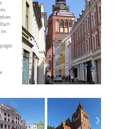
e
. An
atives
lfach
e im
eprägte
ie