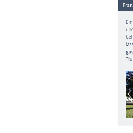
Fran
Ein
un
bef
läs
gus
Tru