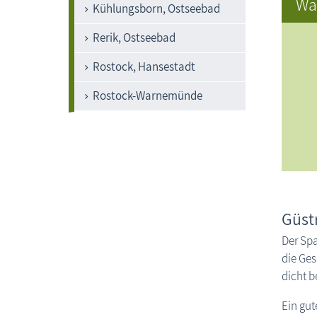
Wa
Kühlungsborn, Ostseebad
Rerik, Ostseebad
Rostock, Hansestadt
Rostock-Warnemünde
Güst
Der Spa
die Ges
dicht b
Ein gut