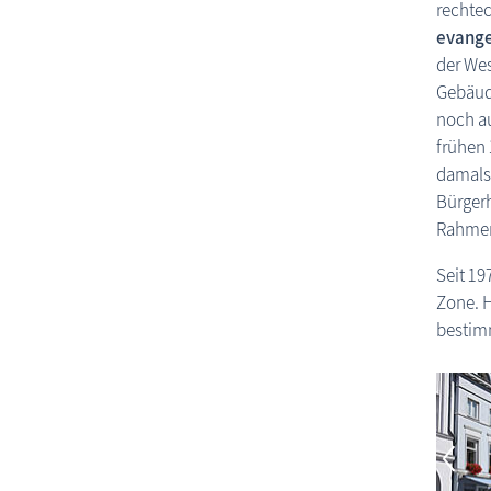
rechtec
evange
der Wes
Gebäud
noch au
frühen 
damals 
Bürger
Rahmen
Seit 19
Zone. H
bestim