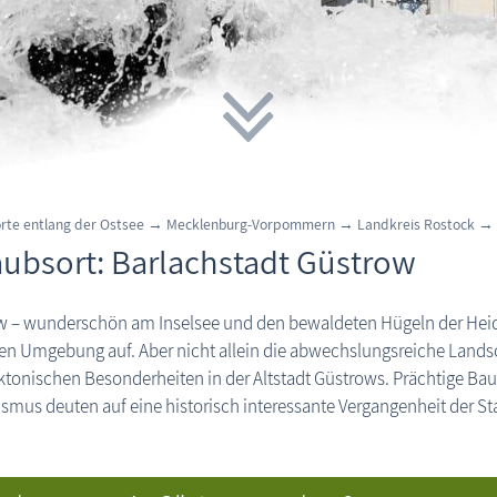
orte entlang der Ostsee → Mecklenburg-Vorpommern →
Landkreis Rostock →
aubsort: Barlachstadt Güstrow
 – wunderschön am Inselsee und den bewaldeten Hügeln der Heidbe
len Umgebung auf. Aber nicht allein die abwechslungsreiche Landsch
ktonischen Besonderheiten in der Altstadt Güstrows. Prächtige Ba
ismus deuten auf eine historisch interessante Vergangenheit der Sta