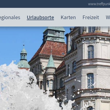
www.treffpunk
egionales
Urlaubsorte
Karten
Freizeit
W