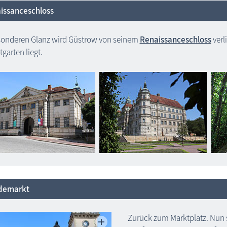
issanceschloss
onderen Glanz wird Güstrow von seinem
Renaissanceschloss
verl
tgarten liegt.
demarkt
Zurück zum Marktplatz. Nun s