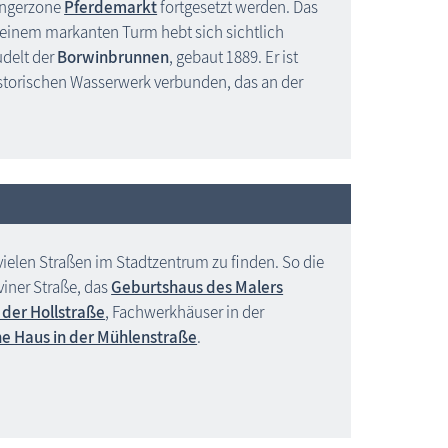
ängerzone
Pferdemarkt
fortgesetzt werden. Das
seinem markanten Turm hebt sich sichtlich
udelt der
Borwinbrunnen
, gebaut 1889. Er ist
torischen Wasserwerk verbunden, das an der
vielen Straßen im Stadtzentrum zu finden. So die
eviner Straße, das
Geburtshaus des Malers
 der Hollstraße
, Fachwerkhäuser in der
he Haus in der Mühlenstraße
.