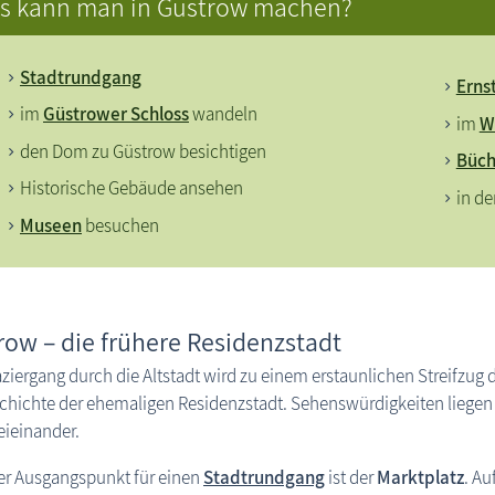
s kann man in Güstrow machen?
Stadtrundgang
Erns
im
Güstrower Schloss
wandeln
im
W
den Dom zu Güstrow besichtigen
Büch
Historische Gebäude ansehen
in d
Museen
besuchen
row – die frühere Residenzstadt
ziergang durch die Altstadt wird zu einem erstaunlichen Streifzug 
chichte der ehemaligen Residenzstadt. Sehenswürdigkeiten liegen 
eieinander.
er Ausgangspunkt für einen
Stadtrundgang
ist der
Marktplatz
. A