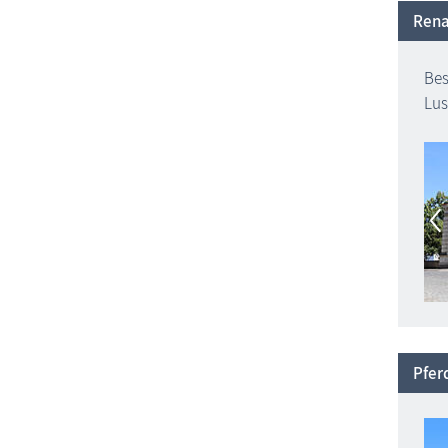
Rena
Bes
Lus
Pfer