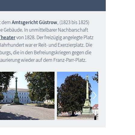
t dem
Amtsgericht Güstrow
, (1823 bis 1825)
he Gebäude. In unmittelbarer Nachbarschaft
Theater
von 1828. Der freizügig angelegte Platz
ahrhundert war er Reit- und Exerzierplatz. Die
burgs, die in den Befreiungskriegen gegen die
taurierung wieder auf dem Franz-Parr-Platz.