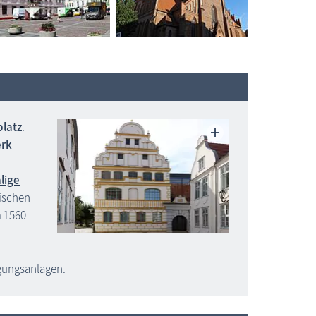
latz
.
erk
lige
nischen
 1560
gungsanlagen.