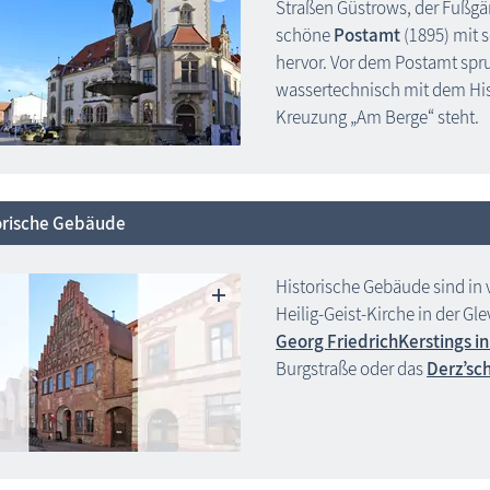
Straßen Güstrows, der Fußg
schöne
Postamt
(1895) mit 
hervor. Vor dem Postamt spr
wassertechnisch mit dem His
Kreuzung „Am Berge“ steht.
orische Gebäude
Historische Gebäude sind in 
Heilig-Geist-Kirche in der Gl
Georg FriedrichKerstings in
Burgstraße oder das
Derz’sc