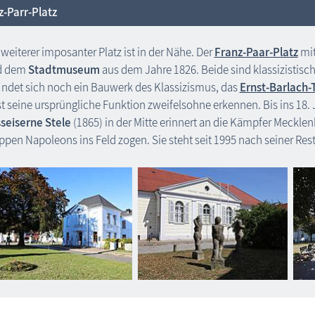
z-Parr-Platz
 weiterer imposanter Platz ist in der Nähe. Der
Franz-Paar-Platz
mi
d dem
Stadtmuseum
aus dem Jahre 1826. Beide sind klassizistisc
indet sich noch ein Bauwerk des Klassizismus, das
Ernst-Barlach-
st seine ursprüngliche Funktion zweifelsohne erkennen. Bis ins 18. J
seiserne Stele
(1865) in der Mitte erinnert an die Kämpfer Mecklen
ppen Napoleons ins Feld zogen. Sie steht seit 1995 nach seiner Res