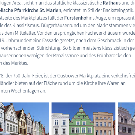
kigen Areal sieht man das stattliche klassizistische
Rathaus
und di
lische Pfarrkirche St. Marien
, errichtet im Stil der Backsteingotik
tseite des Marktplatzes fällt der
Fürstenhof
ins Auge, ein repräsent
e des Klassizismus. Bürgerhäuser rund um den Markt stammen vie
s dem Mittelalter. Vor den ursprünglichen Fachwerkhäusern wurd
19. Jahrhundert eine Fassade gesetzt, nach dem Geschmack in der
vorherrschenden Stilrichtung. So bilden meistens klassizistisch g
häuser neben wenigen der Renaissance und des Frühbarocks den
 des Marktes.
78, der 750-Jahr-Feier, ist der Güstrower Marktplatz eine verkehrsfre
ändler bieten auf der Fläche rund um die Kirche ihre Waren an
mten Wochentagen an.