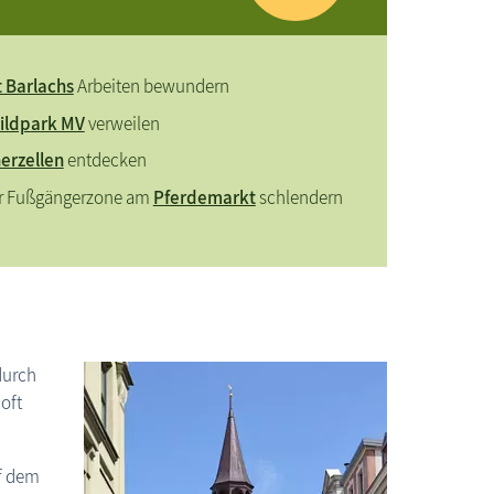
t Barlachs
Arbeiten bewundern
ildpark MV
verweilen
Güstrow: Schloss Güstrow
erzellen
entdecken
er Fußgängerzone am
Pferdemarkt
schlendern
durch
oft
uf dem