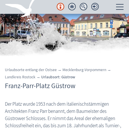
Unterkünfte
Regionales
Urlaubsorte
Karten
Urlaubsorte entlang der Ostsee → Mecklenburg-Vorpommern →
Landkreis Rostock →
Urlaubsort: Güstrow
Freizeit
Franz-Parr-Platz Güstrow
Wissenswertes
Der Platz wurde 1953 nach dem italienischstämmigen
Güstrow: Franz-Parr-Platz
Veranstaltungen
Architekten Franz Parr benannt, dem Baumeister des
Güstrower Schlosses. Er nimmt das Areal der ehemaligen
Blog
Schlossfreiheit ein, das bis zum 18. Jahrhundert als Turnier-,