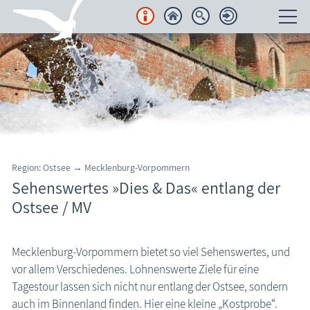
Unterkünfte
Regionales
Urlaubsorte
Karten
Region: Ostsee → Mecklenburg-Vorpommern
Sehenswertes »Dies & Das« entlang der
Freizeit
Ostsee / MV
Wissenswertes
Mecklenburg-Vorpommern bietet so viel Sehenswertes, und
Aktuelles
vor allem Verschiedenes. Lohnenswerte Ziele für eine
FKK-Strände
Tagestour lassen sich nicht nur entlang der Ostsee, sondern
auch im Binnenland finden. Hier eine kleine „Kostprobe“.
den Strand erleben