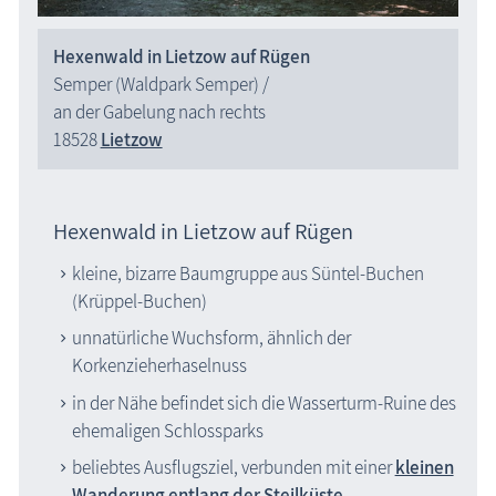
Hexenwald in Lietzow auf Rügen
Semper (Waldpark Semper) /
an der Gabelung nach rechts
18528
Lietzow
Hexenwald in Lietzow auf Rügen
kleine, bizarre Baumgruppe aus Süntel-Buchen
(Krüppel-Buchen)
unnatürliche Wuchsform, ähnlich der
Korkenzieherhaselnuss
in der Nähe befindet sich die Wasserturm-Ruine des
ehemaligen Schlossparks
beliebtes Ausflugsziel, verbunden mit einer
kleinen
Wanderung entlang der Steilküste