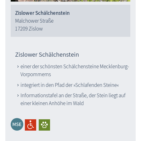
Museen
Zislower Schälchenstein
Naturzentren, Nationalparks
Malchower Straße
17209 Zislow
Parkanlagen & Gärten
Promenaden
Schlösser & Burgen
Zislower Schälchenstein
Seebrücken, Molen
Sehenswertes
einer der schönsten Schälchensteine Mecklenburg-
Sehenswertes »Dies und Das«
Vorpommerns
Steinkreise
integriert in den Pfad der »Schlafenden Steine«
Strandpromenaden, Flaniermeilen
Informationstafel an der Straße, der Stein liegt auf
Windmühlen, Mühlen
einer kleinen Anhöhe im Wald
Zoo & Tierpark
ehemalige Sehenswürdigkeiten
Traditionelles