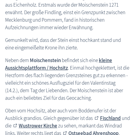
aus Eichenholz. Erstmals wurde der Moischenstein 1271
erwähnt. Der große Findling, einst ein Grenzpunkt zwischen
Mecklenburg und Pommern, fand in historischen
Aufzeichnungen immer wieder Erwähnung.
Gemunkelt wird, dass der Stein einst hochkant stand und
eine eingemeißelte Krone ihn zierte.
Neben dem
Moischenstein
befindet sich eine
kleine
Aussichtsplattform / Hochsitz
. Einmal hochgeklettert, ist die
Herzform des flach liegenden Grenzsteines gut zu erkennen -
vielleicht ein schönes Ausflugsziel für den Valentinstag
(14.2.), dem Tag der Liebenden. Der Moischenstein ist aber
auch ein beliebtes Ziel für das Geocaching.
Oben vom Hochsitz, aber auch vom Boddenufer ist der
Ausblick grandios. Gleich gegenüber ist das
Fischland
und
die
Wustrower Kirche
zu sehen, markant das Windrad
links. Weiter rechts liegt das
Ostseebad Ahrenshoop
.