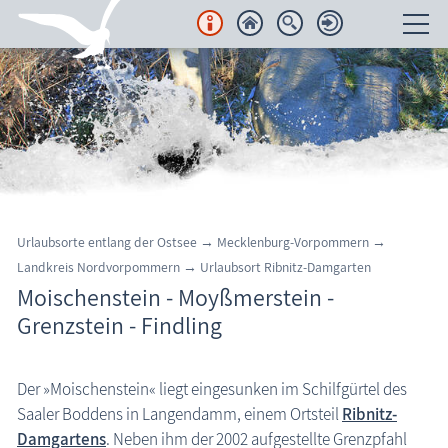
Unterkünfte
Regionales
Urlaubsorte
Karten
Urlaubsorte entlang der Ostsee
→
Mecklenburg-Vorpommern
→
Landkreis Nordvorpommern
→
Urlaubsort Ribnitz-Damgarten
Freizeit
Moischenstein - Moyßmerstein -
Grenzstein - Findling
Wissenswertes
Veranstaltungen
Der »Moischenstein« liegt eingesunken im Schilfgürtel des
Ribnitz-Damgarten: Moischenstein Langendamm
Saaler Boddens in Langendamm, einem Ortsteil
Ribnitz-
Blog
Damgartens
. Neben ihm der 2002 aufgestellte Grenzpfahl