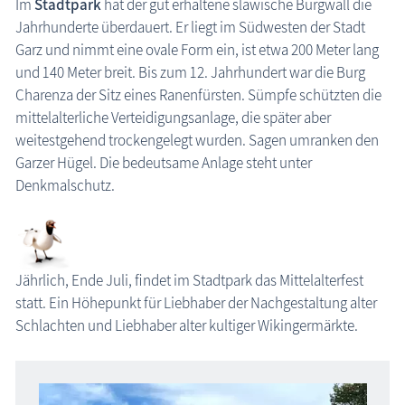
Im
Stadtpark
hat der gut erhaltene slawische Burgwall die
Bergen
Jahrhunderte überdauert. Er liegt im Südwesten der Stadt
Garz
Garz und nimmt eine ovale Form ein, ist etwa 200 Meter lang
und 140 Meter breit. Bis zum 12. Jahrhundert war die Burg
Gingst
Charenza der Sitz eines Ranenfürsten. Sümpfe schützten die
Gustow
mittelalterliche Verteidigungsanlage, die später aber
Ostseebad Binz
weitestgehend trockengelegt wurden. Sagen umranken den
Ostseebad Prora
Garzer Hügel. Die bedeutsame Anlage steht unter
Denkmalschutz.
Ostseebad Sellin
Putbus
Lauterbach (Putbus)
Jährlich, Ende Juli, findet im Stadtpark das Mittelalterfest
Insel Usedom
statt. Ein Höhepunkt für Liebhaber der Nachgestaltung alter
Region Nordwestmecklenburg
Schlachten und Liebhaber alter kultiger Wikingermärkte.
Region Rostock
Region Schwerin