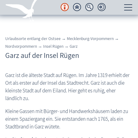
Unterkünfte
Urlaubsorte entlang der Ostsee
→
Mecklenburg-Vorpommern
→
Regionales
Nordvorpommern
→
Insel Rügen
→
Garz
Garz auf der Insel Rügen
Urlaubsorte
Region Nordvorpommern
Garz ist die älteste Stadt auf Rügen. Im Jahre 1319 erhielt der
Halbinsel Fischland-Darß-Zingst
Ort als erster auf der Insel das Stadtrecht. Garz ist auch die
kleinste Stadt auf dem Eiland. Hier geht es ruhig, eher
Insel Rügen
ländlich zu.
Urlaubsorte Halbinsel Mönchgut
Kleine Gassen mit Bürger- und Handwerkshäusern laden zu
Urlaubsorte Halbinsel Jasmund
einem Spaziergang ein. Sie entstanden nach 1765, als ein
Halbinsel Wittow
Stadtbrand in Garz wütete.
Altefähr