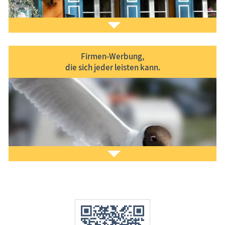
Firmen-Werbung,
die sich jeder leisten kann.
Sie möchten
Ihr Ferien­objekt
im Informa­tions­
system www.Treffpunkt-Ostsee.de präsentieren?
Gern helfen wir Ihnen dabei. Nehmen Sie
Kontakt
zu
uns auf. Lesen Sie auch unsere
Eintragsinfo
für
Gastgeber.