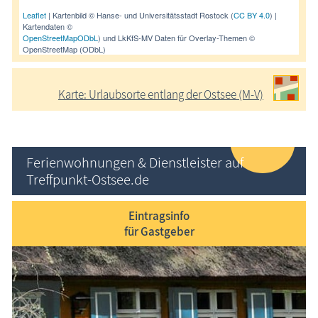
Leaflet
| Kartenbild © Hanse- und Universitätsstadt Rostock (
CC BY 4.0
) |
Kartendaten ©
OpenStreetMap
ODbL
) und LkKfS-MV Daten für Overlay-Themen ©
OpenStreetMap (ODbL)
Karte: Urlaubsorte entlang der Ostsee (M-V)
Ferienwohnungen & Dienstleister auf
Treffpunkt-Ostsee.de
Eintragsinfo
für Gastgeber