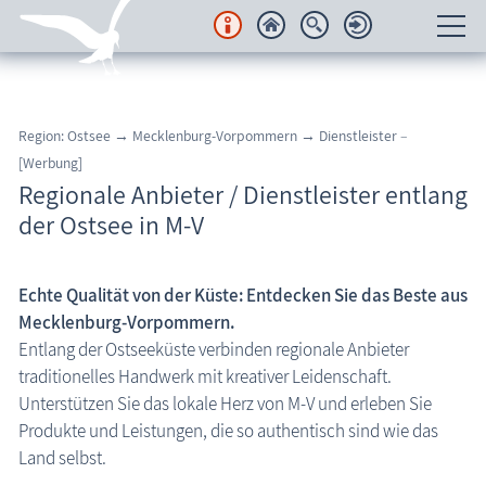
Unterkünfte
Region: Ostsee → Mecklenburg-Vorpommern
→ Dienstleister
–
Regionales
[Werbung]
Aktivangebote & Action
Regionale Anbieter / Dienstleister entlang
der Ostsee in M-V
Essen & Trinken
Regional Einkaufen
Echte Qualität von der Küste:
Entdecken Sie das Beste aus
Gesundheit & Wellness
Mecklenburg-Vorpommern.
Haus & Garten
Entlang der Ostseeküste verbinden regionale Anbieter
traditionelles Handwerk mit kreativer Leidenschaft.
Hofläden
Unterstützen Sie das lokale Herz von M-V und erleben Sie
Kreatives
Produkte und Leistungen, die so authentisch sind wie das
Land selbst.
Landkarten & Bücher