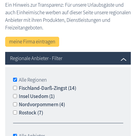
Ein Hinweis zur Transparenz: Für unsere Urlaubsgäste und
Reiten & Kutschfahrten
auch Einheimische werben auf dieser Seite unsere regionalen
Urlaubsorte
Anbieter mit ihren Produkten, Dienstleistungen und
Freizeitangeboten.
Karten
meine Firma eintragen
Freizeit
Regionale Anbieter - Filter
Wissenswertes
Veranstaltungen
Alle Regionen
Fischland-Darß-Zingst (14)
Blog
Insel Usedom (1)
Nordvorpommern (4)
Rostock (7)
Alle Anbieter