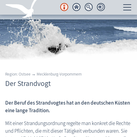
Unterkünfte
Regionales
Urlaubsorte
Karten
Region: Ostsee → Mecklenburg-Vorpommern
Der Strandvogt
Freizeit
Ostsee: Strandvogt
Wissenswertes
Der Beruf des Strandvogtes hat an den deutschen Küsten
eine lange Tradition.
Aktuelles
Mit einer Strandungsordnung regelte man konkret die Rechte
FKK-Strände
und Pflichten, die mit dieser Tätigkeit verbunden waren. Sie
den Strand erleben