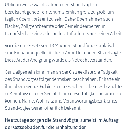
Üblicherweise war das durch den Strandvogt zu
Kranich Grus grus
beaufsichtigende Territorium ziemlich groß, zu groß, um
täglich überall präsent zu sein. Daher übernahmen auch
Maritimes
Fischer, Zollgrenzbeamte oder Gemeindearbeiter im
Sehenswertes
Bedarfsfall die eine oder andere Erfordernis aus seiner Arbeit.
Traditionelles
Vor diesem Gesetz von 1874 waren Strandfunde praktisch
Zeitzeugen
eine Einnahmequelle für die in Armut lebenden Strandvögte.
Diese Art der Aneignung wurde als Notrecht verstanden.
Begriffe erklärt
Ganz allgemein kann man an der Ostseeküste die Tätigkeit
Veranstaltungen
des Strandvogtes folgendermaßen beschreiben. Er hatte ein
ihm übertragenes Gebiet zu überwachen. Überdies brauchte
Blog
er Kenntnisse in der Seefahrt, um diese Tätigkeit ausüben zu
können. Name, Wohnsitz und Verantwortungsbezirk eines
Strandvogtes waren öffentlich bekannt.
Heutzutage sorgen die Strandvögte, zumeist im Auftrag
der Ostseebäder, für die Einhaltung der