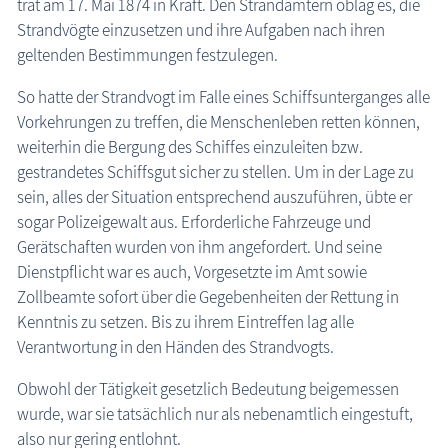
trat am 17. Mai 1874 in Kraft. Den Strandämtern oblag es, die
Strandvögte einzusetzen und ihre Aufgaben nach ihren
Ostsee, allgemein
geltenden Bestimmungen festzulegen.
Bäderwesen
Badekultur
So hatte der Strandvogt im Falle eines Schiffsunterganges alle
Vorkehrungen zu treffen, die Menschenleben retten können,
Bademoden
weiterhin die Bergung des Schiffes einzuleiten bzw.
Blaue Flagge
gestrandetes Schiffsgut sicher zu stellen. Um in der Lage zu
Strandvogt
sein, alles der Situation entsprechend auszuführen, übte er
Zwickelerlass
sogar Polizeigewalt aus. Erforderliche Fahrzeuge und
Baderegeln
Gerätschaften wurden von ihm angefordert. Und seine
Dienstpflicht war es auch, Vorgesetzte im Amt sowie
Geschichtliches
Zollbeamte sofort über die Gegebenheiten der Rettung in
Küstenschutz
Kenntnis zu setzen. Bis zu ihrem Eintreffen lag alle
Küstenschutzbauten
Verantwortung in den Händen des Strandvogts.
Strandfunde
Obwohl der Tätigkeit gesetzlich Bedeutung beigemessen
die Natur erleben
wurde, war sie tatsächlich nur als nebenamtlich eingestuft,
also nur gering entlohnt.
Geschichten, Märchen & Sagen