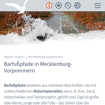
Unterkünfte
Regionales
Urlaubsorte
Karten
Region: Ostsee → Mecklenburg-Vorpommern
Barfußpfade in Mecklenburg-
Freizeit
Vorpommern
Regionale Freizeitanbieter
Aktiv & sportlich unterwegs
Barfußpfade
bestehen aus mehreren Abschnitten, die mit
unterschiedlichen
Naturmaterialien
, wie z. B. Kies, Sand,
Barfußpfade
Ostseeheilbad Graal-Müritz: Barfußpfad
Holzscheiben und Tannenzapfen, gefüllt sind. Egal ob große
Bikepark Zingst
oder kleine, junge oder alte Füße – das Gehen über die