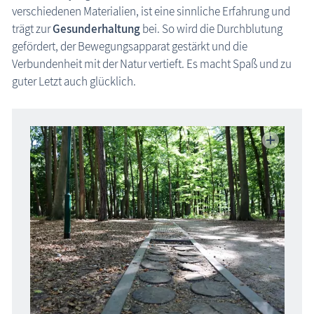
Calisthenics, Trimm-Dich-Pfade
verschiedenen Materialien, ist eine sinnliche Erfahrung und
trägt zur
Gesunderhaltung
bei. So wird die Durchblutung
Kur- und Heilwälder
gefördert, der Bewegungsapparat gestärkt und die
Sport- & Lauftermine
Verbundenheit mit der Natur vertieft. Es macht Spaß und zu
Pilgerwege
guter Letzt auch glücklich.
Wandern, Fahrradtouren
Besondere Hochzeitsorte
Kleiner Findling
Liebesschlösser
Öffentliche Bücherschränke
Ostseeurlaub mit Handicap, Barrierefreiheit
Ostseeurlaub mit Kind
Ostseeurlaub mit Hund
Ostsee »STRANDFINDER MV«