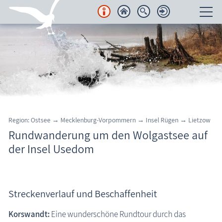
Unterkünfte
Regionales
Urlaubsorte
Karten
Region: Ostsee
→
Mecklenburg-Vorpommern
→
Insel Rügen
→
Lietzow
Rundwanderung um den Wolgastsee auf
Freizeit
der Insel Usedom
Regionale Freizeitanbieter
Aktiv & sportlich unterwegs
Streckenverlauf und Beschaffenheit
Barfußpfade
Bikepark Zingst
Korswandt:
Eine wunderschöne Rundtour durch das