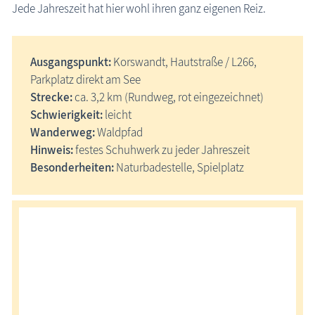
Jede Jahreszeit hat hier wohl ihren ganz eigenen Reiz.
Langsee Wanderung
Lohmen - Groß Breesen - Reimershagen Rundweg
Plauer See Rundweg
Ausgangspunkt:
Korswandt, Hautstraße / L266,
Elde-Spaziergang
Parkplatz direkt am See
Seen u. Warnow bei Sternberg Wanderung
Strecke:
ca. 3,2 km (Rundweg, rot eingezeichnet)
Schwierigkeit:
leicht
Rundwanderweg um den Wolgastsee
Wanderweg:
Waldpfad
Themenwege
Hinweis:
festes Schuhwerk zu jeder Jahreszeit
Besondere Hochzeitsorte
Besonderheiten:
Naturbadestelle, Spielplatz
Kleiner Findling
Liebesschlösser
Öffentliche Bücherschränke
Ostseeurlaub mit Handicap, Barrierefreiheit
Ostseeurlaub mit Kind
Ostseeurlaub mit Hund