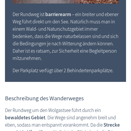
Der Rundweg ist
barrierearm
– ein breiter und ebener
Weg führt direkt um den See. Natürlich muss man in
einem Wald- und Naturschutzgebiet immer
bedenken, dass die Wege naturbelassen sind und sich
die Bedingungen je nach Witterung ändern können.
Daher ist es ratsam, zur Sicherheit eine Begleitperson
mitzunehmen.
Der Parkplatz verfügt über 2 Behindertenparkplätze.
Beschreibung des Wanderweges
Der Rundweg um den Wolgastsee führt durch ein
bewaldetes Gebiet
. Die Wege sind angenehm breit und
eben, sodass man entspannt vorankommt. Da die
Strecke