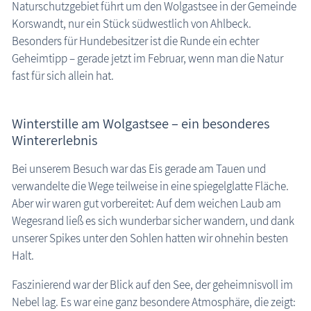
Naturschutzgebiet führt um den Wolgastsee in der Gemeinde
Calisthenics, Trimm-Dich-Pfade
Korswandt, nur ein Stück südwestlich von Ahlbeck.
Kur- und Heilwälder
Besonders für Hundebesitzer ist die Runde ein echter
Sport- & Lauftermine
Geheimtipp – gerade jetzt im Februar, wenn man die Natur
fast für sich allein hat.
Pilgerwege
Wandern, Fahrradtouren
Rundwanderung Großer Pätschsee
Winterstille am Wolgastsee – ein besonderes
Wintererlebnis
Fischland-Darß-Zingst
Hexenwald Lietzow - Rundweg
Bei unserem Besuch war das Eis gerade am Tauen und
Wanderung im Nationalpark bei Lohme
verwandelte die Wege teilweise in eine spiegelglatte Fläche.
Insel Usedom: Wolgastsee
Wanderung um den Herthasee
Aber wir waren gut vorbereitet: Auf dem weichen Laub am
Wegesrand ließ es sich wunderbar sicher wandern, und dank
Wanderung zum Opferstein Quoltitz
unserer Spikes unter den Sohlen hatten wir ohnehin besten
Mäuseturm bei Klütz
Halt.
Wanderung zu den Mammutbäumen
Krakower See Rundweg
Faszinierend war der Blick auf den See, der geheimnisvoll im
Nebel lag. Es war eine ganz besondere Atmosphäre, die zeigt:
Garder See Rundweg