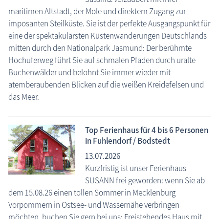
maritimen Altstadt, der Mole und direktem Zugang zur
imposanten Steilküste. Sie ist der perfekte Ausgangspunkt für
eine der spektakulärsten Küstenwanderungen Deutschlands
mitten durch den Nationalpark Jasmund: Der berühmte
Hochuferweg führt Sie auf schmalen Pfaden durch uralte
Buchenwälder und belohnt Sie immer wieder mit
atemberaubenden Blicken auf die weißen Kreidefelsen und
Fischland-Darß-Zingst.net: neu eingestellte Unterkünfte, neue Beiträge,
das Meer.
neue Bilderserien von traditionellen Festen
Top Ferienhaus für 4 bis 6 Personen
in Fuhlendorf / Bodstedt
13.07.2026
Kurzfristig ist unser Ferienhaus
SUSANN frei geworden: wenn Sie ab
dem 15.08.26 einen tollen Sommer in Mecklenburg
Vorpommern in Ostsee- und Wassernähe verbringen
möchten, buchen Sie gern bei uns: Freistehendes Haus mit