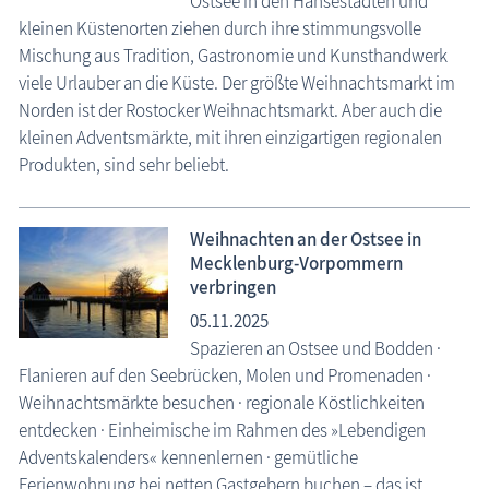
Ostsee in den Hansestädten und
kleinen Küstenorten ziehen durch ihre stimmungsvolle
Mischung aus Tradition, Gastronomie und Kunsthandwerk
viele Urlauber an die Küste. Der größte Weihnachtsmarkt im
Norden ist der Rostocker Weihnachtsmarkt. Aber auch die
kleinen Adventsmärkte, mit ihren einzigartigen regionalen
Produkten, sind sehr beliebt.
Weihnachten an der Ostsee in
Mecklenburg-Vorpommern
verbringen
05.11.2025
Spazieren an Ostsee und Bodden ·
Flanieren auf den Seebrücken, Molen und Promenaden ·
Weihnachtsmärkte besuchen · regionale Köstlichkeiten
entdecken · Einheimische im Rahmen des »Lebendigen
Adventskalenders« kennenlernen · gemütliche
Ferienwohnung bei netten Gastgebern buchen – das ist