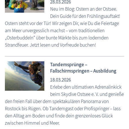
28.03.2026
Neu im Blog: Ostern an der Ostsee.
Dein Guide für den Frühlingsauftakt!
Ostern steht vor der Tür! Wir zeigen Dir, wie Du die Feiertage
am Meer unvergesslich machst – vom traditionellen
„Osterbuddeln“ über bunte Märkte bis zum lodernden
Strandfeuer. Jetzt lesen und Vorfreude buchen!
Tandemsprünge –
Fallschirmspringen – Ausbildung
18.03.2026
Erlebe den ultimativen Adrenalinkick
beim Skydive Ostsee e. V. und genieße
den freien Fall über dem spektakulären Panorama von
Rostock bis Rügen. Ob Tandemgast oder Profispringer – lass
den Alltag am Boden und finde dein grenzenloses Glück
zwischen Himmel und Meer.