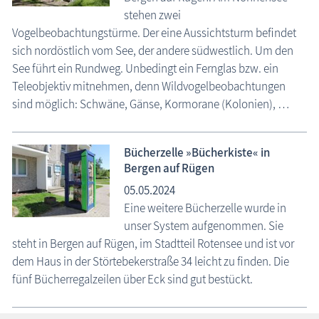
stehen zwei
Vogelbeobachtungstürme. Der eine Aussichtsturm befindet
sich nordöstlich vom See, der andere südwestlich. Um den
See führt ein Rundweg. Unbedingt ein Fernglas bzw. ein
Teleobjektiv mitnehmen, denn Wildvogelbeobachtungen
sind möglich: Schwäne, Gänse, Kormorane (Kolonien), …
Bücherzelle »Bücherkiste« in
Bergen auf Rügen
05.05.2024
Eine weitere Bücherzelle wurde in
unser System aufgenommen. Sie
steht in Bergen auf Rügen, im Stadtteil Rotensee und ist vor
dem Haus in der Störtebekerstraße 34 leicht zu finden. Die
fünf Bücherregalzeilen über Eck sind gut bestückt.