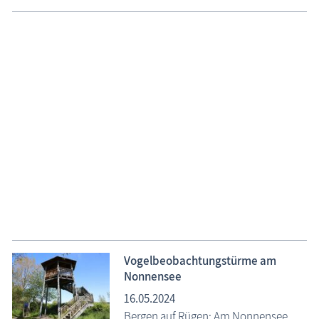
Wanderung um den Nonnensee auf
Rügen
23.05.2024
Ein ca. 5 km langer Lehrpfad durch
Natur pur führt nordwestlich der Stadt
Bergen auf Rügen um den Nonnensee. Das Areal ist
Naturschutzgebiet und Naherholungsgebiet zugleich.
Informationstafeln stellen diesen besonderen
Landschaftsraum vor. Von zwei Beobachtungstürmen
können die hier rastenden, brütenden und lebenden
Wildvögel beobachtet werden.
Vogelbeobachtungstürme am
Nonnensee
16.05.2024
Bergen auf Rügen: Am Nonnensee