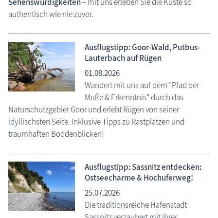
Sehenswürdigkeiten
– mit uns erleben Sie die Küste so
authentisch wie nie zuvor.
die Natur erleben
Geschichten, Märchen & Sagen
Ausflugstipp: Goor-Wald, Putbus-
Kranich Grus grus
Lauterbach auf Rügen
Maritimes
01.08.2026
Wandert mit uns auf dem "Pfad der
Sehenswertes
Muße & Erkenntnis" durch das
Traditionelles
Naturschutzgebiet Goor und erlebt Rügen von seiner
idyllischsten Seite. Inklusive Tipps zu Rastplätzen und
Zeitzeugen
traumhaften Boddenblicken!
Begriffe erklärt
Veranstaltungen
Ausflugstipp: Sassnitz entdecken:
Ostseecharme & Hochuferweg!
Blog
25.07.2026
Aktuelles
Die traditionsreiche Hafenstadt
Sassnitz verzaubert mit ihrer