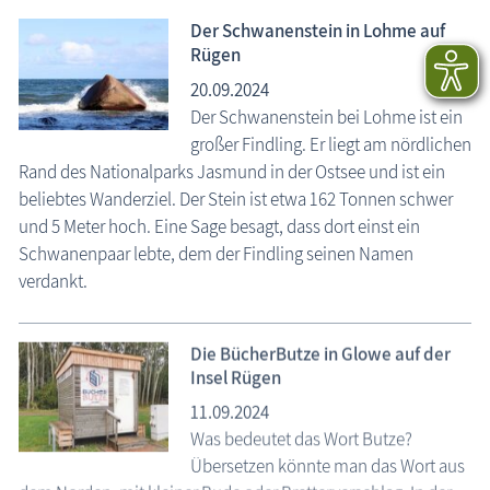
Der Schwanenstein in Lohme auf
Rügen
20.09.2024
Der Schwanenstein bei Lohme ist ein
großer Findling. Er liegt am nördlichen
Rand des Nationalparks Jasmund in der Ostsee und ist ein
beliebtes Wanderziel. Der Stein ist etwa 162 Tonnen schwer
und 5 Meter hoch. Eine Sage besagt, dass dort einst ein
Schwanenpaar lebte, dem der Findling seinen Namen
verdankt.
Die BücherButze in Glowe auf der
Insel Rügen
11.09.2024
Was bedeutet das Wort Butze?
Übersetzen könnte man das Wort aus