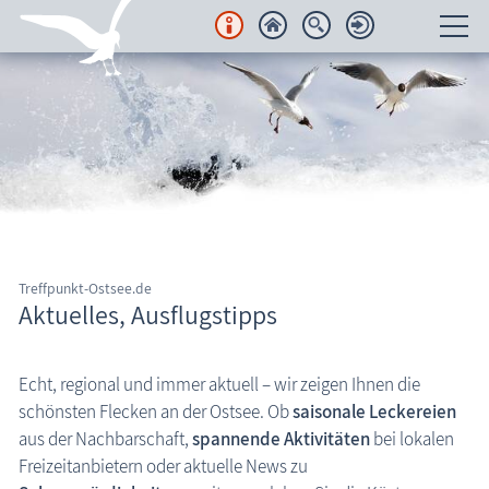
Unterkünfte
Regionales
Urlaubsorte
Karten
Treffpunkt-Ostsee.de
Freizeit
Aktuelles, Ausflugstipps
Wissenswertes
Echt, regional und immer aktuell – wir zeigen Ihnen die
Aktuelles
schönsten Flecken an der Ostsee. Ob
saisonale Leckereien
aus der Nachbarschaft,
spannende Aktivitäten
bei lokalen
FKK-Strände
Freizeitanbietern oder aktuelle News zu
den Strand erleben