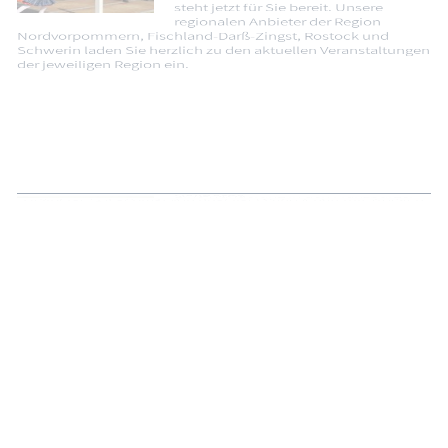
04.07.2024
Unsere Veranstaltungsdatenbank
steht jetzt für Sie bereit. Unsere
regionalen Anbieter der Region
Nordvorpommern, Fischland-Darß-Zingst, Rostock und
Schwerin laden Sie herzlich zu den aktuellen Veranstaltungen
der jeweiligen Region ein.
Wanderung durch die Franzburger
Hellberge
26.05.2024
Eine Wanderung in den Franzburger
Hellbergen kann mit einer Erkundung
eines Naturlehrpfades verbunden werden. Das ca. 2.200 ha
große Landschafts­schutzgebiet und Naherholungsgebiet
„Hellberge“ ist geprägt von hügeliger Landschaft mit Trocken-
und Feuchtgebieten.