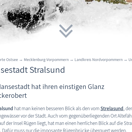
rte Ostsee
→
Mecklenburg-Vorpommern
→
Landkreis Nordvorpommern
→
Ur
sestadt Stralsund
Hansestadt hat ihren einstigen Glanz
ckerobert
alsund
hat man keinen besseren Blick als den vom
Strelasund
, d
ewässer vor der Stadt. Auch vom gegenüberliegenden Ort Altefähr
uf der Insel Rügen liegt, hat man einen herrlichen Blick auf die Str
e. Dafür muss nur die imposante Rügenbrücke überquert werden.