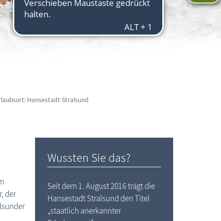
laubsort: Hansestadt Stralsund
Wussten Sie das?
em
Seit dem 1. August 2016 trägt die
, der
Hansestadt Stralsund den Titel
alsunder
„staatlich anerkannter