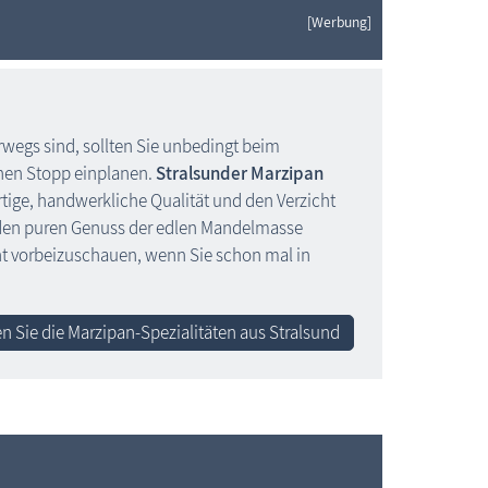
[Werbung]
erwegs sind, sollten Sie unbedingt beim
nen Stopp einplanen.
Stralsunder Marzipan
tige, handwerkliche Qualität und den Verzicht
 den puren Genuss der edlen Mandelmasse
cht vorbeizuschauen, wenn Sie schon mal in
n Sie die Marzipan-Spezialitäten aus Stralsund