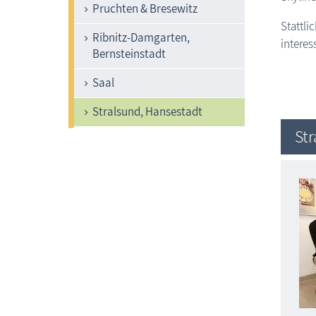
Pruchten & Bresewitz
Stattli
Ribnitz-Damgarten,
interes
Bernsteinstadt
Saal
Stralsund, Hansestadt
St