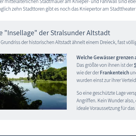
er mittelalterlichen Stadtmauer am Knieper- und Fährwall sind eben
glich zehn Stadttoren gibt es noch das Kniepertor am Stadttheater
e "Insellage" der Stralsunder Altstadt
 Grundriss der historischen Altstadt ähnelt einem Dreieck, fast völ
Welche Gewässer grenzen 
Das größte von ihnen ist der
wie der der
Frankenteich
un
wurden einst zur ihrer Vertei
So eine geschützte Lage vers
Angriffen. Kein Wunder also, 
ideale Voraussetzung für das