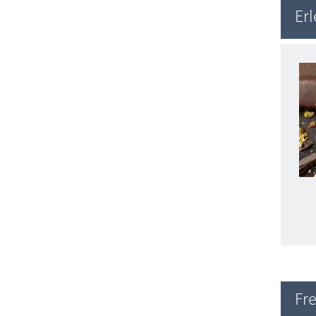
Er
Fre