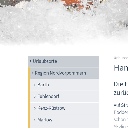
Urlaubso
Urlaubsorte
Han
Region Nordvorpommern
Die 
Barth
zurü
Fuhlendorf
Auf
Str
Kenz-Küstrow
Boddeng
schon a
Marlow
Skylin