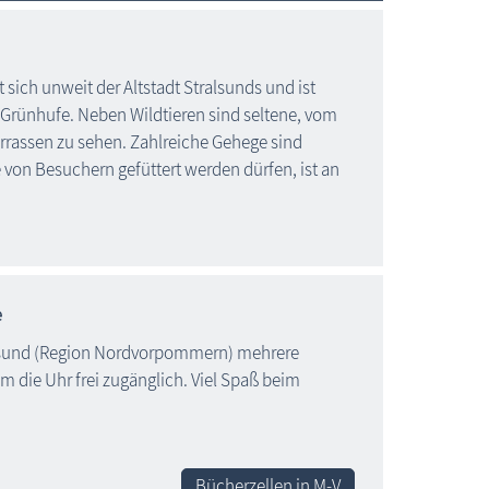
 sich unweit der Altstadt Stralsunds und ist
s Grünhufe. Neben Wildtieren sind seltene, vom
rrassen zu sehen. Zahlreiche Gehege sind
ie von Besuchern gefüttert werden dürfen, ist an
e
tralsund (Region Nordvorpommern) mehrere
m die Uhr frei zugänglich. Viel Spaß beim
Bücherzellen in M-V