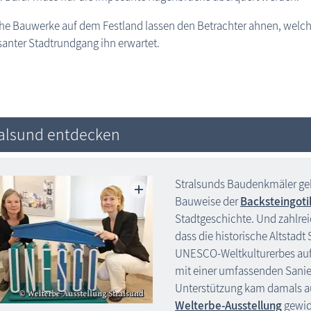
che Bauwerke auf dem Festland lassen den Betrachter ahnen, welc
santer Stadtrundgang ihn erwartet.
ralsund entdecken
Stralsunds Baudenkmäler ge
Bauweise der
Backstein­goti
Stadtgeschichte. Und zahlrei
dass die historische Altstadt 
UNESCO-Weltkulturerbes a
mit einer umfassenden Sanier
Unterstützung kam damals au
Welterbe-Ausstellung
gewid