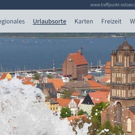
www.treffpunkt-ostsee.
egionales
Urlaubsorte
Karten
Freizeit
W