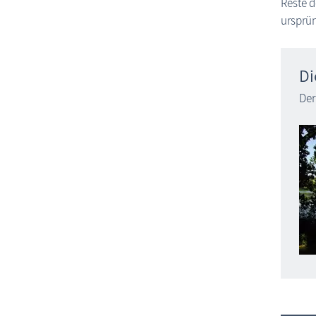
Reste d
ursprün
Di
Der