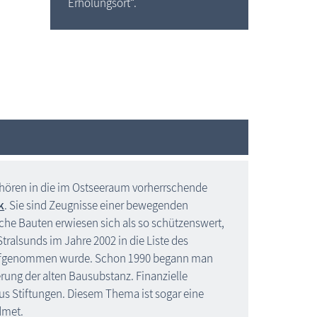
Erholungsort“.
h
Stralsund: Kulturkirche St. Jakobi
hören in die im Ostseeraum vorherrschende
k
. Sie sind Zeugnisse einer bewegenden
che Bauten erwiesen sich als so schützenswert,
Stralsunds im Jahre 2002 in die Liste des
ufgenommen wurde. Schon 1990 begann man
ung der alten Bausubstanz. Finanzielle
s Stiftungen. Diesem Thema ist sogar eine
met.