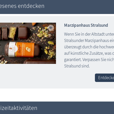
lesenes entdecken
Marzipanhaus Stralsund
Wenn Sie in der Altstadt unt
Stralsunder Marzipanhaus ei
überzeugt durch die hochwer
auf künstliche Zusätze, was
garantiert. Verpassen Sie ni
Stralsund sind.
Entdecke
izeitaktivitäten