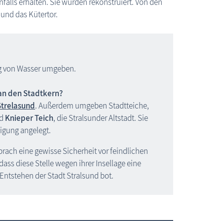
falls erhalten. Sie wurden rekonstruiert. Von den
 und das Kütertor.
lig von Wasser umgeben.
an den Stadtkern?
Strelasund
. Außerdem umgeben Stadtteiche,
d
Knieper Teich
, die Stralsunder Altstadt. Sie
digung angelegt.
prach eine gewisse Sicherheit vor feindlichen
dass diese Stelle wegen ihrer Insellage eine
 Entstehen der Stadt Stralsund bot.