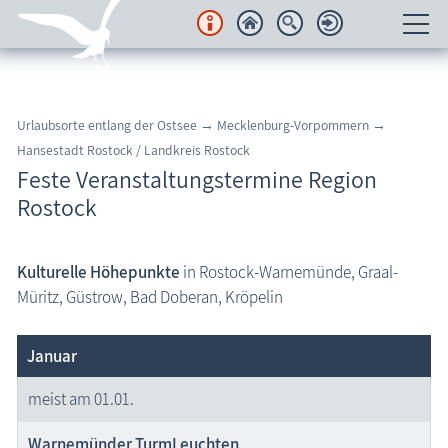
Unterkünfte
Urlaubsorte entlang der Ostsee → Mecklenburg-Vorpommern →
Regionales
Hansestadt Rostock /
Landkreis Rostock
Feste Veranstaltungstermine Region
Urlaubsorte
Rostock
Karten
Kulturelle Höhepunkte
in Rostock-Warnemünde, Graal-
Freizeit
Müritz, Güstrow, Bad Doberan, Kröpelin
Wissenswertes
Januar
Veranstaltungen
meist am 01.01.
Fischland-Darß-Zingst
Warnemünder TurmLeuchten