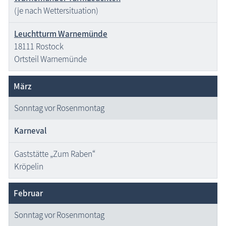
Nordvorpommern
(je nach Wettersituation)
Rostock
Leuchtturm Warnemünde
feste Veranstaltungstermine
18111 Rostock
Ortsteil Warnemünde
Fischland-Darß-Zingst
Nordvorpommern
März
Mecklenburgische Seenplatte
Sonntag vor Rosenmontag
Nordwestmecklenburg
Rostock & Umgebung
Karneval
Vorpommern-Greifswald
Gaststätte „Zum Raben“
Ostermärkte in M-V
Kröpelin
Weihnachtsmärkte in MV
Februar
Blog
Sonntag vor Rosenmontag