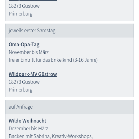
18273 Güstrow
Primerburg
jeweils erster Samstag
Oma-Opa-Tag
November bis März
freier Eintritt für das Enkelkind (3-16 Jahre)
Wildpark-MV Güstrow
18273 Güstrow
Primerburg
auf Anfrage
Wilde Weihnacht
Dezember bis März
Backen mit Sabrina, Kreativ-Workshops,