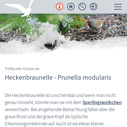
Unterkünfte
Regionales
Urlaubsorte
Karten
Treffpunkt-Ostsee.de
Heckenbraunelle - Prunella modularis
Freizeit
Wissenswertes
Die Heckenbraunelle ist unscheinbar und wenn man nicht
genau hinsieht, könnte man sie mit dem
Sperlingsweibchen
Aktuelles
verwechseln. Bei eingehender Betrachtung fallen aber die
FKK-Strände
graue Brust und der graue Kopf als typische
Erkennungsmerkmale auf. Auch ist sie etwas kleiner.
den Strand erleben
Heckenbraunelle (Prunella modularis)