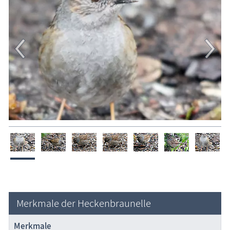
Sumpfmeise
Tannenmeise
Wintergoldhähnchen
Geschichten, Märchen & Sagen
Kranich Grus grus
Maritimes
Sehenswertes
Traditionelles
Zeitzeugen
Begriffe erklärt
Veranstaltungen
Merkmale der Heckenbraunelle
Blog
Merkmale