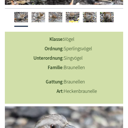
Eichelhäher
Erlenzeisig
Feldsperling
Gimpel
Klasse:
Vögel
Grünfink
Ordnung
:
Sperlingsvögel
Haubenmeise
Haussperling
Unterordnung
:
Singvögel
Heckenbraunelle
Familie
:
Braunellen
Kernbeißer
Gattung
:
Braunellen
Kleiber
Kohlmeise
Art
:
Heckenbraunelle
Mittelspecht
Rauchschwalbe
Rotkehlchen
Stieglitz