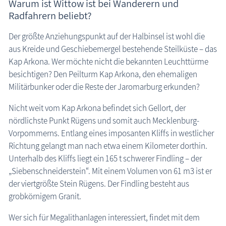
Warum ist Wittow ist bei Wanderern und
Breege-Juliusruh
Radfahrern beliebt?
Dranske
Vitt
Der größte Anziehungspunkt auf der Halbinsel ist wohl die
Wiek
aus Kreide und Geschiebemergel bestehende Steilküste – das
Kap Arkona. Wer möchte nicht die bekannten Leuchttürme
Altefähr
besichtigen? Den Peilturm Kap Arkona, den ehemaligen
Bergen
Militärbunker oder die Reste der Jaromarburg erkunden?
Garz
Nicht weit vom Kap Arkona befindet sich Gellort, der
Gingst
nördlichste Punkt Rügens und somit auch Mecklenburg-
Gustow
Vorpommerns. Entlang eines imposanten Kliffs in westlicher
Richtung gelangt man nach etwa einem Kilometer dorthin.
Ostseebad Binz
Unterhalb des Kliffs liegt ein 165 t schwerer Findling – der
Ostseebad Prora
„Siebenschneiderstein“. Mit einem Volumen von 61 m3 ist er
Ostseebad Sellin
der viertgrößte Stein Rügens. Der Findling besteht aus
grobkörnigem Granit.
Putbus
Lauterbach (Putbus)
Wer sich für Megalithanlagen interessiert, findet mit dem