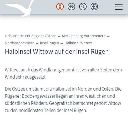
Unterkünfte
Urlaubsorte entlang der Ostsee
→
Mecklenburg-Vorpommern
→
Regionales
Nordvorpommern
→
Insel Rügen
→
Halbinsel Wittow
Halbinsel Wittow auf der Insel Rügen
Urlaubsorte
Region Nordvorpommern
Wittow, auch das Windland genannt, ist von allen Seiten dem
Halbinsel Fischland-Darß-Zingst
Wind sehr ausgesetzt.
Insel Rügen
Die Ostsee umsäumt die Halbinsel im Norden und Osten. Die
Urlaubsorte Halbinsel Mönchgut
Rügener Boddengewässer liegen an ihren westlichen und
südöstlichen Rändern. Geografisch betrachtet gehört Wittow
Urlaubsorte Halbinsel Jasmund
zu den nördlichsten Teilen der Insel Rügen.
Halbinsel Wittow
Altenkirchen