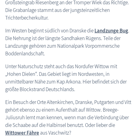
Großsteingrab Riesenberg an der Tromper Wiek das Richtige.
Insel Usedom
Die Grabanlage stammt aus der jungsteinzeitlichen
Region Nordwestmecklenburg
Trichterbecherkultur.
Region Rostock
Im Westen beginnt südlich von Dranske die
Landzunge Bug
.
Region Schwerin
Die Nehrung ist der längste Sandhaken Rügens. Teile der
Landzunge gehören zum Nationalpark Vorpommersche
Karte Urlaubsorte
Boddenlandschaft.
Karten
Unter Naturschutz steht auch das Nordufer Wittow mit
„Hohen Dielen“. Das Gebiet liegt im Nordwesten, in
Freizeit
unmittelbarer Nähe zum Kap Arkona. Hier befindet sich der
größte Blockstrand Deutschlands.
Wissenswertes
Ein Besuch der Orte Altenkirchen, Dranske, Putgarten und Vitt
Veranstaltungen
gehört ebenso zu einem Aufenthalt auf Wittow. Breege-
Juliusruh lernt man kennen, wenn man die Verbindung über
Blog
die Schaabe auf die Halbinsel benutzt. Oder lieber die
Wittower Fähre
aus Vaschwitz?