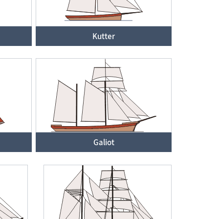
Kutter
Galiot