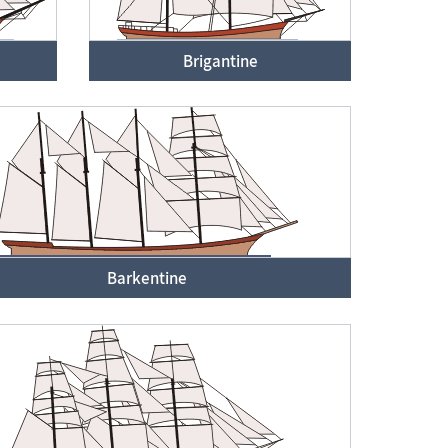
Brigantine
Barkentine