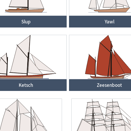
Slup
Yawl
Ketsch
Zeesenboot