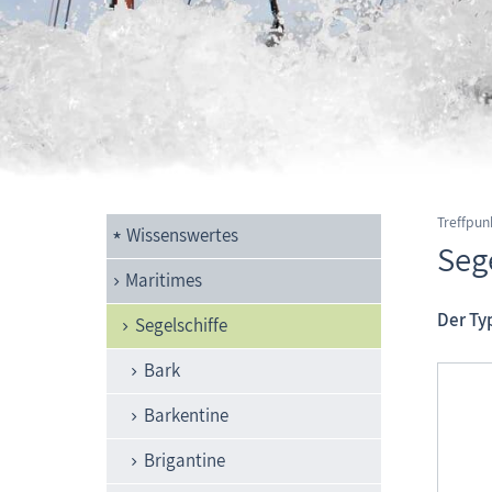
Treffpun
Wissenswertes
Seg
Maritimes
Der Ty
Segelschiffe
Bark
Barkentine
Brigantine