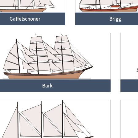
Gaffelschoner
Brigg
Bark