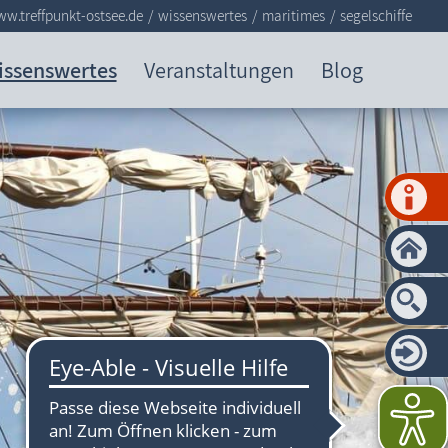
w.treffpunkt-ostsee.de
wissenswertes
maritimes
segelschiffe
issenswertes
Veranstaltungen
Blog