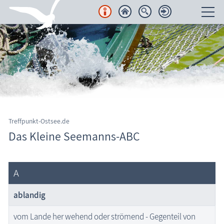
Unterkünfte
Regionales
Urlaubsorte
Karten
Treffpunkt-Ostsee.de
Das Kleine Seemanns-ABC
Freizeit
Wissenswertes
A
Aktuelles
ablandig
FKK-Strände
vom Lande her wehend oder strömend - Gegenteil von
den Strand erleben