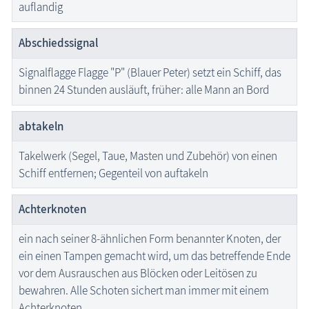
auflandig
die Natur erleben
Abschiedssignal
Geschichten, Märchen & Sagen
Signalflagge Flagge "P" (Blauer Peter) setzt ein Schiff, das
Kranich Grus grus
binnen 24 Stunden ausläuft, früher: alle Mann an Bord
Maritimes
Knoten & Steke
abtakeln
Morse ABC
Takelwerk (Segel, Taue, Masten und Zubehör) von einen
Seemanns-ABC
Kleines Seemanns-ABC
Schiff entfernen; Gegenteil von auftakeln
Segelschiffe
Achterknoten
Winkflaggen-ABC
Sehenswertes
ein nach seiner 8-ähnlichen Form benannter Knoten, der
ein einen Tampen gemacht wird, um das betreffende Ende
Traditionelles
vor dem Ausrauschen aus Blöcken oder Leitösen zu
Zeitzeugen
bewahren. Alle Schoten sichert man immer mit einem
Achterknoten