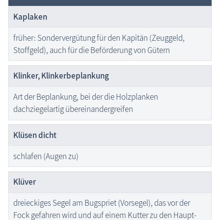
Kaplaken
früher: Sondervergütung für den Kapitän (Zeuggeld,
Stoffgeld), auch für die Beförderung von Gütern
Klinker, Klinkerbeplankung
Art der Beplankung, bei der die Holzplanken
dachziegelartig übereinandergreifen
Klüsen dicht
schlafen (Augen zu)
Klüver
dreieckiges Segel am Bugspriet (Vorsegel), das vor der
Fock gefahren wird und auf einem Kutter zu den Haupt-