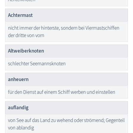
Begriffe erklärt
Veranstaltungen
Achtermast
nicht immer der hinterste, sondern bei Viermastschiffen
Blog
der dritte von vorn
Altweiberknoten
schlechter Seemannsknoten
anheuern
für den Dienst auf einem Schiff werben und einstellen
auflandig
von See auf das Land zu wehend oder strömend; Gegenteil
von ablandig