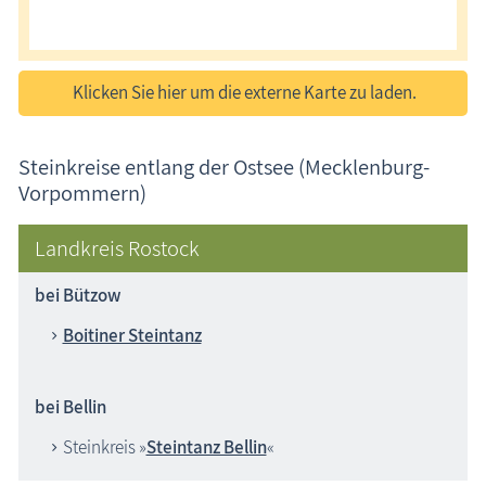
Urlaubsorte
Veranstaltungstermine
Klicken Sie hier um die externe Karte zu laden.
Freizeit
Steinkreise entlang der Ostsee (Mecklenburg-
Wissenswertes
Vorpommern)
Veranstaltungen
Landkreis Rostock
Blog
bei Bützow
Boitiner Steintanz
bei Bellin
Steinkreis »
Steintanz Bellin
«