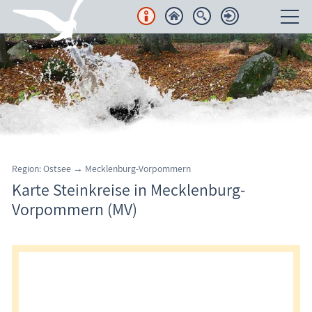
Unterkünfte
Regionales
Urlaubsorte
Karten
Region: Ostsee → Mecklenburg-Vorpommern
Karte Steinkreise in Mecklenburg-
Hundestrände & Hundeauslauf
Vorpommern (MV)
Regionale Produkte, Dienstleister
Saal: Steinkreis "Apostelsteine"
Sehenswertes
Aussichtstürme
Brunnen
Großsteingräber