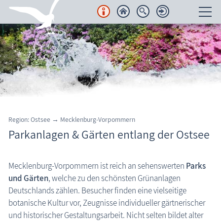
Unterkünfte
Regionales
Urlaubsorte
Karten
Region: Ostsee → Mecklenburg-Vorpommern
Parkanlagen & Gärten entlang der Ostsee
Freizeit
Wissenswertes
Mecklenburg-Vorpommern ist reich an sehenswerten
Parks
und Gärten
, welche zu den schönsten Grünanlagen
Aktuelles
Deutschlands zählen. Besucher finden eine vielseitige
FKK-Strände
botanische Kultur vor, Zeugnisse individueller gärtnerischer
und historischer Gestaltungsarbeit. Nicht selten bildet alter
den Strand erleben