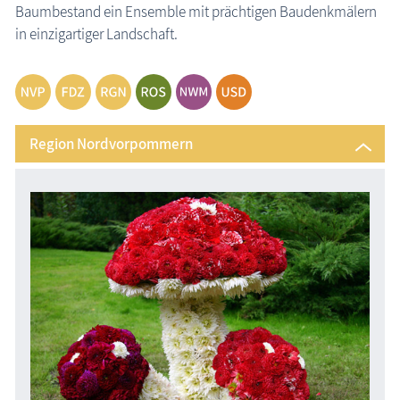
Baumbestand ein Ensemble mit prächtigen Baudenkmälern
die Natur erleben
in einzigartiger Landschaft.
Geschichten, Märchen & Sagen
Kranich Grus grus
Maritimes
Region Nordvorpommern
Sehenswertes
MEGA-Suche Sehenswürdigkeiten
Aussichtstürme
Brunnen
Großsteingräber
Historische Bauwerke
Kirchen
Lehrpfade
Parkanlagen entlang der Ostsee
Leuchttürme