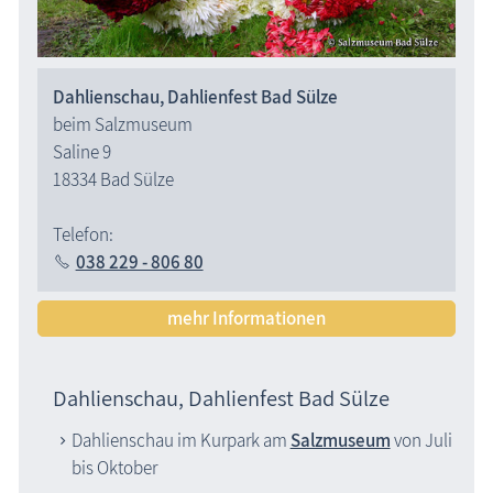
Museen
Naturzentren, Nationalparks
Dahlienschau, Dahlienfest Bad Sülze
Parkanlagen & Gärten
beim Salzmuseum
Promenaden
Saline 9
Schlösser & Burgen
18334 Bad Sülze
Seebrücken, Molen
Telefon:
Sehenswertes »Dies und Das«
038 229 - 806 80
Steinkreise
mehr Informationen
Strandpromenaden, Flaniermeilen
Windmühlen, Mühlen
Zoo & Tierpark
Dahlienschau, Dahlienfest Bad Sülze
ehemalige Sehenswürdigkeiten
Dahlienschau im Kurpark am
Salzmuseum
von Juli
Traditionelles
bis Oktober