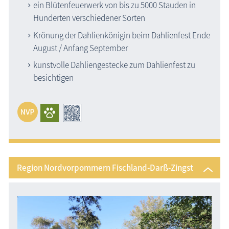
ein Blütenfeuerwerk von bis zu 5000 Stauden in
Zeitzeugen
Hunderten verschiedener Sorten
Begriffe erklärt
Krönung der Dahlienkönigin beim Dahlienfest Ende
Veranstaltungen
August / Anfang September
kunstvolle Dahliengestecke zum Dahlienfest zu
Blog
besichtigen
Region Nordvorpommern Fischland-Darß-Zingst