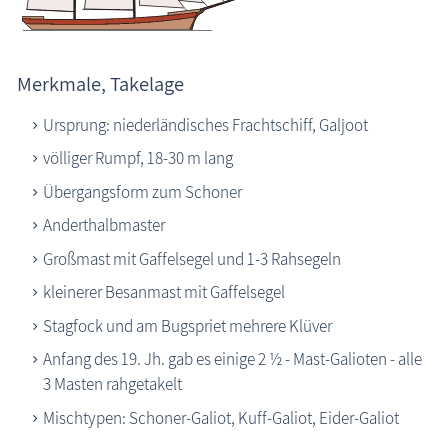
die Natur erleben
Geschichten, Märchen & Sagen
Merkmale, Takelage
Kranich Grus grus
Ursprung: niederländisches Frachtschiff, Galjoot
Maritimes
völliger Rumpf, 18-30 m lang
Knoten & Steke
Übergangsform zum Schoner
Morse ABC
Anderthalbmaster
Seemanns-ABC
Großmast mit Gaffelsegel und 1-3 Rahsegeln
Segelschiffe
kleinerer Besanmast mit Gaffelsegel
Bark
Stagfock und am Bugspriet mehrere Klüver
Barkentine
Anfang des 19. Jh. gab es einige 2 ½ - Mast-Galioten - alle
Brigantine
3 Masten rahgetakelt
Brigg
Mischtypen: Schoner-Galiot, Kuff-Galiot, Eider-Galiot
Gaffelschoner