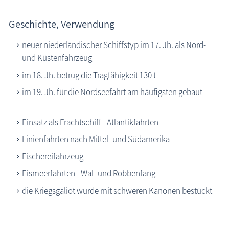
Galiot
Ketsch
Geschichte, Verwendung
Kutter
neuer niederländischer Schiffstyp im 17. Jh. als Nord-
Slup
und Küstenfahrzeug
Stagsegelschoner
im 18. Jh. betrug die Tragfähigkeit 130 t
Toppsegelschoner
im 19. Jh. für die Nordseefahrt am häufigsten gebaut
Vollschiff
Yawl
Einsatz als Frachtschiff - Atlantikfahrten
Zeesenboot
Winkflaggen-ABC
Linienfahrten nach Mittel- und Südamerika
Fischereifahrzeug
Sehenswertes
Eismeerfahrten - Wal- und Robbenfang
Traditionelles
die Kriegsgaliot wurde mit schweren Kanonen bestückt
Zeitzeugen
Begriffe erklärt