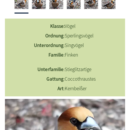
Eichelhäher
Erlenzeisig
Feldsperling
Klasse:
Vögel
Gimpel
Ordnung
:
Sperlingsvögel
Grünfink
Unterordnung
:
Singvögel
Haubenmeise
Familie
:
Finken
Haussperling
Heckenbraunelle
Unterfamilie
:
Stieglitzartige
Kernbeißer
Gattung
:
Coccothraustes
Kleiber
Art
:
Kernbeißer
Kohlmeise
Mittelspecht
Rauchschwalbe
Rotkehlchen
Stieglitz