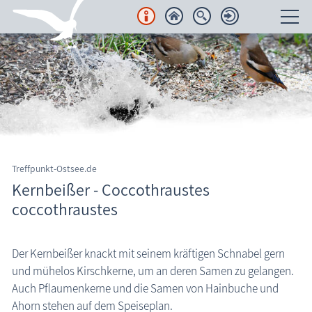
Unterkünfte
Regionales
Urlaubsorte
Karten
Treffpunkt-Ostsee.de
Kernbeißer - Coccothraustes
Freizeit
coccothraustes
Wissenswertes
Der Kernbeißer knackt mit seinem kräftigen Schnabel gern
Aktuelles
und mühelos Kirschkerne, um an deren Samen zu gelangen.
FKK-Strände
Auch Pflaumenkerne und die Samen von Hainbuche und
Ahorn stehen auf dem Speiseplan.
den Strand erleben