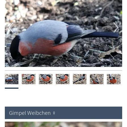
Sumpfmeise
Tannenmeise
Wintergoldhähnchen
Geschichten, Märchen & Sagen
Kranich Grus grus
Maritimes
Sehenswertes
Traditionelles
Zeitzeugen
Begriffe erklärt
Veranstaltungen
Gimpel Weibchen ♀
Blog