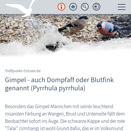
Unterkünfte
Regionales
Urlaubsorte
Karten
Treffpunkt-Ostsee.de
Gimpel - auch Dompfaff oder Blutfink
Freizeit
genannt (Pyrrhula pyrrhula)
Wissenswertes
Besonders das Gimpel-Männchen mit seiner leuchtend
Aktuelles
rosaroten Färbung an Wangen, Brust und Unterseite fällt dem
FKK-Strände
Beobachter sofort ins Auge. Die schwarze Kappe und der rote
"Talar" (Umhang) ist wohl Grund dafür, das er im Volksmund
den Strand erleben