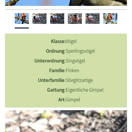
Eichelhäher
Erlenzeisig
Feldsperling
Gimpel
Klasse:
Vögel
Grünfink
Haubenmeise
Ordnung
:
Sperlingsvögel
Haussperling
Unterordnung
:
Singvögel
Heckenbraunelle
Familie
:
Finken
Kernbeißer
Unterfamilie
:
Stieglitzartige
Kleiber
Gattung
:
Eigentliche Gimpel
Kohlmeise
Art
:
Gimpel
Mittelspecht
Rauchschwalbe
Rotkehlchen
Stieglitz