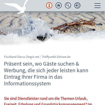
Unterkünfte
Regionales
Urlaubsorte
Karten
Fischland-Darss-Zingst.net
/
Treffpunkt-Ostsee.de
Präsent sein, wo Gäste suchen &
Freizeit
Werbung, die sich jeder leisten kann
Eintrag Ihrer Firma in das
Wissenswertes
Informationssystem
Veranstaltungen
Sie sind Dienstleister rund um die Themen Urlaub,
Blog
Freizeit, Erholung und Grundstücksmanagement? Im