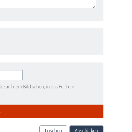
ie auf dem Bild sehen, in das Feld ein.
!
Löschen
Abschicken