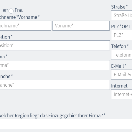
Straße
*
Herr
Frau
chname
*
Vorname
*
PLZ
*
ORT
ition
*
Telefon
*
rma
*
E-Mail
*
anche
*
Internet
welcher Region liegt das Einzugsgebiet Ihrer Firma?
*