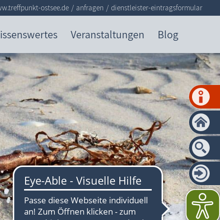
w.treffpunkt-ostsee.de
anfragen
dienstleister-eintragsformular
issenswertes
Veranstaltungen
Blog