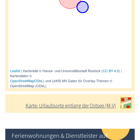
Leaflet
| Kartenbild © Hanse- und Universitätsstadt Rostock (
CC BY 4.0
) |
Kartendaten ©
OpenStreetMap
ODbL
) und LkKfS-MV Daten für Overlay-Themen ©
OpenStreetMap (ODbL)
Karte: Urlaubsorte entlang der Ostsee (M-V)
Ferienwohnungen & Dienstleister auf