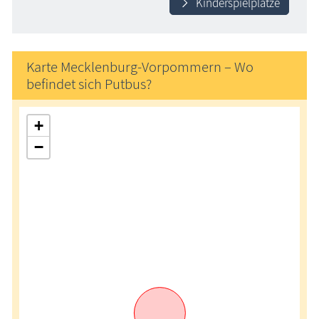
Kinderspielplätze
Karte Mecklenburg-Vorpommern – Wo
befindet sich Putbus?
+
−