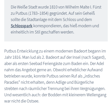
Karte Urlaubsorte
Die Weiße Stadt wurde 1810 von Wilhelm Malte I. Fürst
Karten
zu Putbus (1783–1854) gegründet. Auf sein Geheiß
sollte die Stadtanlage mit dem Schloss und dem
Freizeit
Schlosspark
korrespondieren, das hieß modern und
einheitlich im Stil geschaffen werden.
Wissenswertes
Veranstaltungen
Putbus Entwicklung zu einem modernen Badeort begann im
Jahr 1816. Man lud als 2. Badeort auf der Insel (nach Sagard),
Blog
aber als ersten Seebad Feriengäste zum Baden ein. Der Adel
nahm das Angebot gerne an. Obwohl erheblicher Aufwand
betrieben wurde, konnte Putbus seinen Ruf als „irdisches
Paradies“ nicht erhalten, denn Adlige und Bürgerliche
strebten nach räumlicher Trennung bei ihren Vergnügungen.
Und wesentlich auch: der Bodden mit kleinerem Wellengang
war nicht die Ostsee.