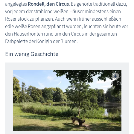
angelegtes
Rondell, den Circus
. Es gehörte traditionell dazu,
Bergen
vor jedem der strahlend weißen Häuser mindestens einen
Garz
Rosenstock zu pflanzen. Auch wenn früher ausschließlich
Gingst
edle weiße Rosen angepflanzt wurden, leuchten sie heute vor
Gustow
den Häuserfronten rund um den Circus in der gesamten
Farbpalette der Königin der Blumen.
Ostseebad Binz
Ein wenig Geschichte
Ostseebad Prora
Insel Rügen: Schlosspark zu Putbus
Ostseebad Sellin
Putbus
Lauterbach (Putbus)
Insel Usedom
Region Nordwestmecklenburg
Region Rostock
Region Schwerin