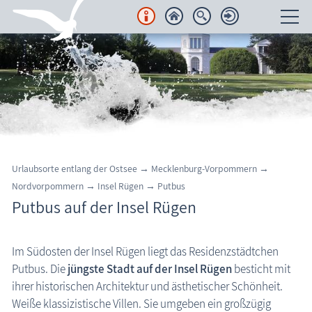
Unterkünfte
Regionales
Urlaubsorte
Region Nordvorpommern
Urlaubsorte entlang der Ostsee
→
Mecklenburg-Vorpommern
→
Halbinsel Fischland-Darß-Zingst
Nordvorpommern
→
Insel Rügen
→
Putbus
Putbus auf der Insel Rügen
Insel Rügen
Urlaubsorte Halbinsel Mönchgut
Im Südosten der Insel Rügen liegt das Residenzstädtchen
Urlaubsorte Halbinsel Jasmund
Putbus. Die
jüngste Stadt auf der Insel Rügen
besticht mit
Halbinsel Wittow
ihrer historischen Architektur und ästhetischer Schönheit.
Altefähr
Weiße klassizistische Villen. Sie umgeben ein großzügig