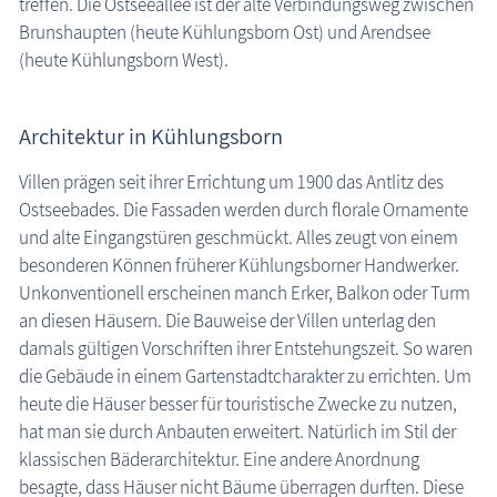
treffen. Die Ostseeallee ist der alte Verbindungsweg zwischen
Brunshaupten (heute Kühlungsborn Ost) und Arendsee
Veranstaltungen
(heute Kühlungsborn West).
Blog
Architektur in Kühlungsborn
Villen prägen seit ihrer Errichtung um 1900 das Antlitz des
Ostseebades. Die Fassaden werden durch florale Ornamente
und alte Eingangstüren geschmückt. Alles zeugt von einem
besonderen Können früherer Kühlungsborner Handwerker.
Unkonventionell erscheinen manch Erker, Balkon oder Turm
an diesen Häusern. Die Bauweise der Villen unterlag den
damals gültigen Vorschriften ihrer Entstehungszeit. So waren
die Gebäude in einem Gartenstadtcharakter zu errichten. Um
heute die Häuser besser für touristische Zwecke zu nutzen,
hat man sie durch Anbauten erweitert. Natürlich im Stil der
klassischen Bäderarchitektur. Eine andere Anordnung
besagte, dass Häuser nicht Bäume überragen durften. Diese