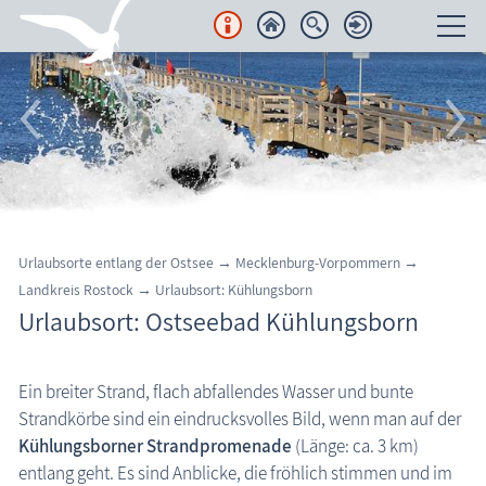
Unterkünfte
Regionales
Urlaubsorte
Region Nordvorpommern
Urlaubsorte entlang der Ostsee
→
Mecklenburg-Vorpommern
→
Halbinsel Fischland-Darß-Zingst
Landkreis Rostock
→
Urlaubsort: Kühlungsborn
Urlaubsort: Ostseebad Kühlungsborn
Insel Rügen
Insel Usedom
Ein breiter Strand, flach abfallendes Wasser und bunte
Region Nordwestmecklenburg
Strandkörbe sind ein eindrucksvolles Bild, wenn man auf der
Region Rostock
Kühlungsborner Strandpromenade
(Länge: ca. 3 km)
entlang geht. Es sind Anblicke, die fröhlich stimmen und im
Bad Doberan