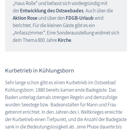
„Haus Rolle“ und befasst sich vordergründig mit
der
Entwicklung des Ostseebades
. Auch über die
Aktion Rose
und über den
FDGB-Urlaub
wird
berichtet. Für die kleinen Gäste gibt es ein
„Anfasszimmer“.
Eine
Sonderausstellun
g widmet sich
dem Thema
800 Jahre
Kirche
.
Kurbetrieb in Kühlungsborn
Sehr lange schon gibt es einen Kurbetrieb im Ostseebad
Kühlungsborn. 1880 bereits kamen erste Badegäste. Das
Baden unterlag damals strengen Regeln und demzufolge
wurden Seestege bzw. Badeanstalten für Mann und Frau
getrennt errichtet. In den Jahren des I. Weltkrieges erreichte
der Kurbetrieb einen Tiefpunkt, und die Anzahl der Badegäste
sank in die Bedeutungslosigkeit ab. Jene Phase dauerte bis