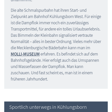
Die alte Schmalspurbahn hat ihren Start- und
Zielpunkt am Bahnhof Kühlungsborn West. Für einige
ist die Dampflok immer noch ein zuverlässiges
Transportmittel, für andere ein tolles Urlaubserlebnis.
Das Bimmeln der Kleinbahn signalisiert vertraute
Normalität – alles in bester Ordnung. Vieles mehr über
die Mecklenburgische Bäderbahn kann man im
MOLLI-MUSEUM
erfahren. Es befindet sich auf dem
Bahnhofsgelände. Hier erfolgt auch das Umspannen
und Wasserfassen der Dampflok. Man kann
zuschauen. Und fast scheint es, man ist in einem
früheren Jahrhundert.
Sportlich unterwegs in Kühlungsborn