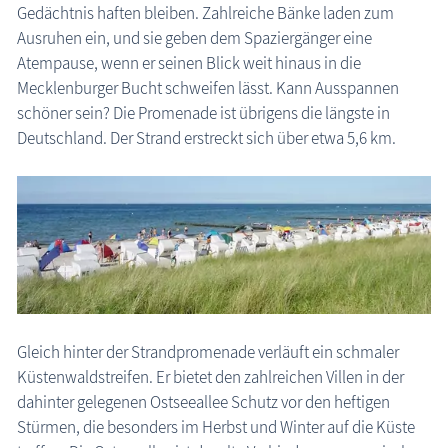
Gedächtnis haften bleiben. Zahlreiche Bänke laden zum
Bad Doberan - Heiligendamm
Ausruhen ein, und sie geben dem Spaziergänger eine
Graal-Müritz, Ostseeheilbad
Atempause, wenn er seinen Blick weit hinaus in die
Mecklenburger Bucht schweifen lässt. Kann Ausspannen
Güstrow, Barlachstadt
schöner sein? Die Promenade ist übrigens die längste in
Kühlungsborn, Ostseebad
Deutschland. Der Strand erstreckt sich über etwa 5,6 km.
Rerik, Ostseebad
Rostock, Hansestadt
Rostock-Warnemünde
Region Schwerin
Karte Urlaubsorte
Kühlungsborn: Seebrücke
Karten
Gleich hinter der Strandpromenade verläuft ein schmaler
Küstenwaldstreifen. Er bietet den zahlreichen Villen in der
Freizeit
dahinter gelegenen Ostseeallee Schutz vor den heftigen
Stürmen, die besonders im Herbst und Winter auf die Küste
Wissenswertes