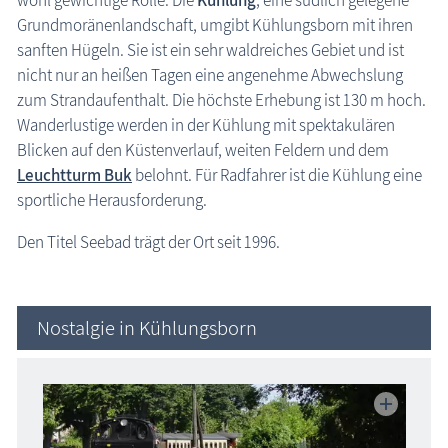
Grundmoränenlandschaft, umgibt Kühlungsborn mit ihren
sanften Hügeln. Sie ist ein sehr waldreiches Gebiet und ist
nicht nur an heißen Tagen eine angenehme Abwechslung
zum Strandaufenthalt. Die höchste Erhebung ist 130 m hoch.
Wanderlustige werden in der Kühlung mit spektakulären
Blicken auf den Küstenverlauf, weiten Feldern und dem
Leuchtturm Buk
belohnt. Für Radfahrer ist die Kühlung eine
sportliche Herausforderung.
Den Titel Seebad trägt der Ort seit 1996.
Nostalgie in Kühlungsborn