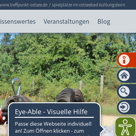
www.treffpunkt-ostsee.de
spielplätze im ostseebad kühlungsborn
issenswertes
Veranstaltungen
Blog