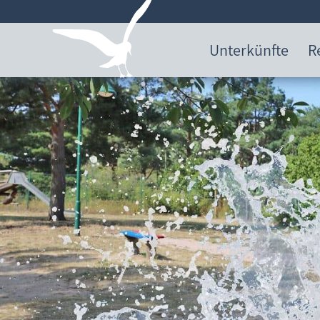
Unterkünfte
R