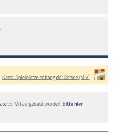
«
Karte: Spielplatze entlang der Ostsee (M-V)
räte vor Ort aufgebaut wurden,
bitte hier