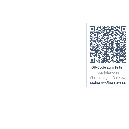
QR-Code zum Teilen
Spielplätze in
Ahrenshagen-Daskow