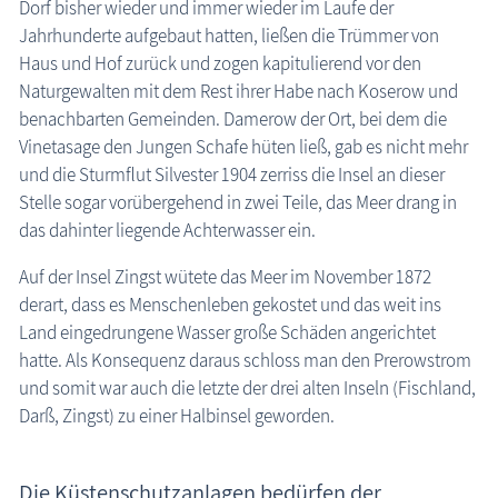
Dorf bisher wieder und immer wieder im Laufe der
Jahrhunderte aufgebaut hatten, ließen die Trümmer von
Haus und Hof zurück und zogen kapitulierend vor den
Naturgewalten mit dem Rest ihrer Habe nach Koserow und
benachbarten Gemeinden. Damerow der Ort, bei dem die
Vinetasage den Jungen Schafe hüten ließ, gab es nicht mehr
und die Sturmflut Silvester 1904 zerriss die Insel an dieser
Stelle sogar vorübergehend in zwei Teile, das Meer drang in
das dahinter liegende Achterwasser ein.
Auf der Insel Zingst wütete das Meer im November 1872
derart, dass es Menschenleben gekostet und das weit ins
Land eingedrungene Wasser große Schäden angerichtet
hatte. Als Konsequenz daraus schloss man den Prerowstrom
und somit war auch die letzte der drei alten Inseln (Fischland,
Darß, Zingst) zu einer Halbinsel geworden.
Die Küstenschutzanlagen bedürfen der