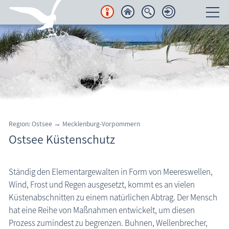
Unterkünfte
Regionales
Urlaubsorte
Karten
Region: Ostsee → Mecklenburg-Vorpommern
Ostsee Küstenschutz
Freizeit
Wissenswertes
Ständig den Elementargewalten in Form von Meereswellen,
Wind, Frost und Regen ausgesetzt, kommt es an vielen
Aktuelles
Küstenabschnitten zu einem natürlichen Abtrag. Der Mensch
FKK-Strände
hat eine Reihe von Maßnahmen entwickelt, um diesen
Prozess zumindest zu begrenzen. Buhnen, Wellenbrecher,
den Strand erleben