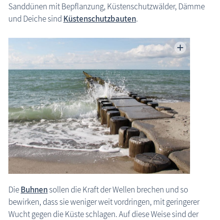
Sanddünen mit Bepflanzung, Küstenschutzwälder, Dämme
Ostsee, allgemein
Ostsee: Küstenschutz
und Deiche sind
Küstenschutzbauten
.
Bäderwesen
Baderegeln
Geschichtliches
Küstenschutz
Küstenschutzbauten
Strandfunde
die Natur erleben
Geschichten, Märchen & Sagen
Kranich Grus grus
Maritimes
Die
Buhnen
sollen die Kraft der Wellen brechen und so
Sehenswertes
bewirken, dass sie weniger weit vordringen, mit geringerer
Wucht gegen die Küste schlagen. Auf diese Weise sind der
Traditionelles