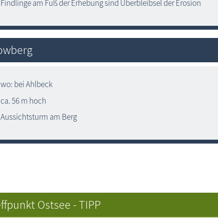
Findlinge am Fuß der Erhebung sind Überbleibsel der Erosion
owberg
wo: bei Ahlbeck
ca. 56 m hoch
Aussichtsturm am Berg
ffpunkt Ostsee - TIPP