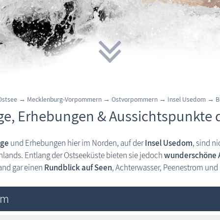
 Ostsee → Mecklenburg-Vorpommern → Ostvorpommern
→
Insel Usedom
→
B
ge, Erhebungen & Aussichtspunkte 
rge
und Erhebungen hier im Norden, auf der
Insel Usedom
, sind n
lands. Entlang der Ostseeküste bieten sie jedoch
wunderschöne A
and gar einen
Rundblick auf Seen
, Achterwasser, Peenestrom und
lm