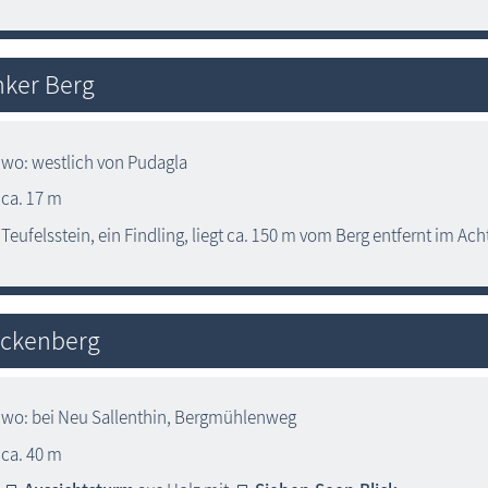
ker Berg
wo: westlich von Pudagla
ca. 17 m
Teufelsstein, ein Findling, liegt ca. 150 m vom Berg entfernt im Ac
ückenberg
wo: bei Neu Sallenthin, Bergmühlenweg
ca. 40 m