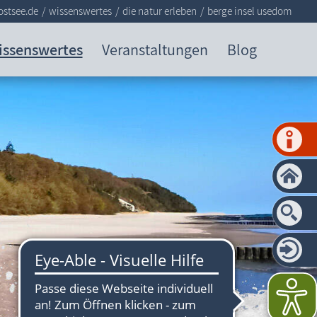
ostsee.de
wissenswertes
die natur erleben
berge insel usedom
issenswertes
Veranstaltungen
Blog