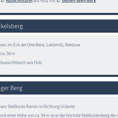
Aussichtsturm
aus Holz mit
Sieben-Seen-Blick
kelsberg
wo: im Eck der Orte Benz, Labömitz, Reetzow
ca. 58 m
Aussichtsturm aus Holz
ger Berg
wo: Steilküste Bansin in Richtung Ückeritz
mit einer Höhe von ca. 54 m ist er der höchste Steilküstenberg der