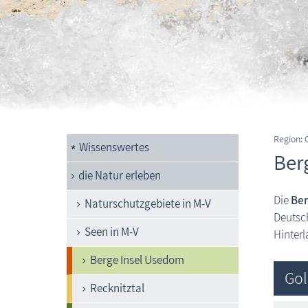
Region:
Wissenswertes
Ber
die Natur erleben
Die
Be
Naturschutzgebiete in M-V
Deutsch
Seen in M-V
Hinterl
Berge Insel Usedom
Go
Recknitztal