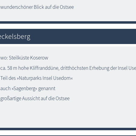
wunderschöner Blick auf die Ostsee
eckelsberg
wo: Steilküste Koserow
ca. 58 m hohe Kliffranddüne, dritthöchsten Erhebung der Insel U
Teil des »Naturparks Insel Usedom«
auch »Sagenberg« genannt
großartige Aussicht auf die Ostsee