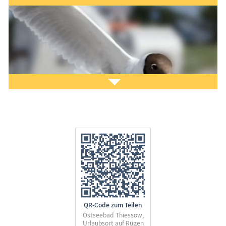
Sie möchten
Ihr Ferien­objekt
im Informa­tions­
system www.Treffpunkt-Ostsee.de präsentieren?
Gern helfen wir Ihnen dabei. Nehmen Sie
Kontakt
zu
uns auf. Lesen Sie auch unsere
Eintragsinfo
für
Gastgeber.
Sie möchten unseren Gästen
Ihre Produkte bzw.
Dienst­lei­stun­gen
vorstellen?
QR-Code zum Teilen
Gern unterstützen und beraten wir Sie bei der
Ostseebad Thiessow,
Urlaubsort auf Rügen