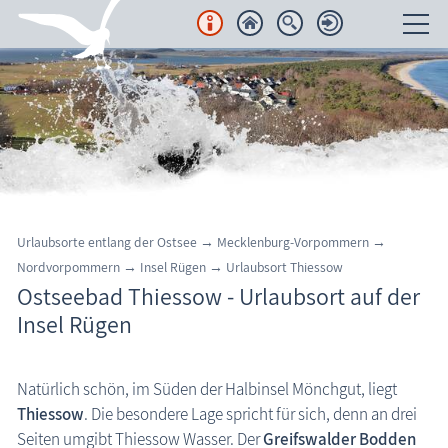
Unterkünfte
Regionales
Urlaubsorte
Region Nordvorpommern
Urlaubsorte entlang der Ostsee
→
Mecklenburg-Vorpommern
→
Halbinsel Fischland-Darß-Zingst
Nordvorpommern
→
Insel Rügen
→
Urlaubsort Thiessow
Ostseebad Thiessow - Urlaubsort auf der
Insel Rügen
Insel Rügen
Urlaubsorte Halbinsel Mönchgut
Gager
Natürlich schön, im Süden der Halbinsel Mönchgut, liegt
Groß Zicker
Thiessow
. Die besondere Lage spricht für sich, denn an drei
Ostseebad Baabe
Insel Rügen: Ostseebad Thiessow
Seiten umgibt Thiessow Wasser. Der
Greifswalder Bodden
Ostseebad Göhren