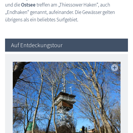
und die
Ostsee
treffen am „Thiessower Haken“, auch
Ostseebad Thiessow
„Endhaken“ genannt, aufeinander. Die Gewässer gelten
Urlaubsorte Halbinsel Jasmund
übrigens als ein beliebtes Surfgebiet.
Halbinsel Wittow
Altefähr
Auf Entdeckungstour
Bergen
Garz
Gingst
Gustow
Ostseebad Binz
Ostseebad Prora
Ostseebad Sellin
Putbus
Lauterbach (Putbus)