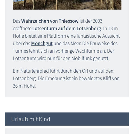
Insel Usedom
Region Nordwestmecklenburg
Das
Wahrzeichen von Thiessow
ist der 2003
Region Rostock
eröffnete
Lotsenturm auf dem Lotsenberg
. In 13 m
Region Schwerin
Höhe bietet eine Plattform eine fantastische Aussicht
über das
Mönchgut
und das Meer. Die Bauweise des
Karte Urlaubsorte
Turmes lehnt sich an vorherige Wachtürme an. Der
Lotsenturm wird nun für den Mobilfunk genutzt.
Karten
Ein Naturlehrpfad führt durch den Ort und auf den
Freizeit
Lotsenberg. Die Erhebung ist ein bewaldetes Kliff von
36 m Höhe.
Wissenswertes
Veranstaltungen
Blog
Urlaub mit Kind