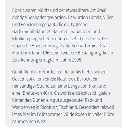
Somit waren Müritz und der etwas ältere Ort Graal
richtige Seebäder geworden. Es wurden Hotels, Villen
und Pensionen gebaut, die die typische
Bäderarchitektur reflektierten. Sanatorien und
Kliniken prägen heute noch das Bild des Ortes. Die
staatliche Anerkennung als ein Seebad erhielt Graal-
Müritz im Jahre 1960, eine weitere Bestätigung dieser
Zuerkennung erfolgte im Jahre 1998.
Graal-Müritz im Nordosten Rostocks bietet seinen
Gästen vor allem eines: Natur pur. Es lockt ein
feinsandiger Strand auf einer Länge von 5 km und
einer Breite von 40 m. Ostwärts erstreckt sich gleich
hinter den Dünen ein gut ausgebauter Rad- und
Wanderweg in Richtung Fischland. Besonders reizvoll
ist es hier im Frühsommer. Wilde Rosen in voller Blüte
säumen den Weg.