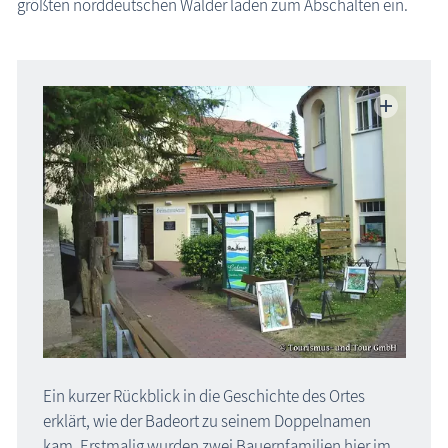
größten norddeutschen Wälder laden zum Abschalten ein.
Bad Doberan - Heiligendamm
Graal-Müritz, Ostseeheilbad
Güstrow, Barlachstadt
Kühlungsborn, Ostseebad
Rerik, Ostseebad
Rostock, Hansestadt
Rostock-Warnemünde
Region Schwerin
Urlaubsort Ostseeheilbad Graal-Müritz
Karte Urlaubsorte
Karten
Freizeit
Ein kurzer Rückblick in die Geschichte des Ortes
erklärt, wie der Badeort zu seinem Doppelnamen
Wissenswertes
kam. Erstmalig wurden zwei Bauernfamilien hier im