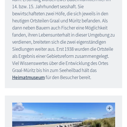
14. bzw. 15. Jahrhundert sesshaft. Sie
Veranstaltungen
bewirtschafteten zwei Höfe, die sich jeweils in den
heutigen Ortsteilen Graal und Müritz befanden. Als
Blog
dann neben Bauern auch Fischer eine Möglichkeit
fanden, ihren Lebensunterhalt in dieser Umgebung zu
verdienen, breiteten sich die zwei eigenständigen
Siedlungen weiter aus. Erst 1938 wurden die Ortsteile
als Ergebnis einer Gebietsreform zusammengelegt.
Viel Wissenswertes über die Entwicklung des Ortes
Graal-Müritz bis hin zum Seeheilbad hält das
Heimatmuseum
für den Besucher bereit.