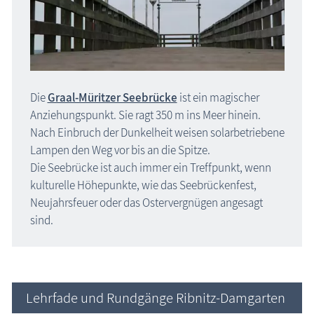
Die
Graal-Müritzer Seebrücke
ist ein magischer
Anziehungspunkt. Sie ragt 350 m ins Meer hinein.
Nach Einbruch der Dunkelheit weisen solarbetriebene
Lampen den Weg vor bis an die Spitze.
Die Seebrücke ist auch immer ein Treffpunkt, wenn
kulturelle Höhepunkte, wie das Seebrückenfest,
Neujahrsfeuer oder das Ostervergnügen angesagt
sind.
Lehrfade und Rundgänge Ribnitz-Damgarten