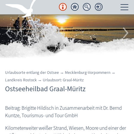
Unterkünfte
Regionales
Urlaubsorte
Region Nordvorpommern
Urlaubsorte entlang der Ostsee → Mecklenburg-Vorpommern →
Halbinsel Fischland-Darß-Zingst
Landkreis Rostock →
Urlaubsort: Graal-Müritz
Ostseeheilbad Graal-Müritz
Insel Rügen
Insel Usedom
Beitrag: Brigitte Hildisch in Zusammenarbeit mit Dr. Bernd
Region Nordwestmecklenburg
Kuntze, Tourismus- und Tour GmbH
Region Rostock
Kilometerweiter weißer Strand, Wiesen, Moore und einer der
Bad Doberan