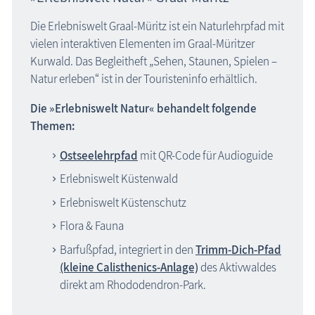
Die Erlebniswelt Graal-Müritz ist ein Naturlehrpfad mit
vielen interaktiven Elementen im Graal-Müritzer
Kurwald. Das Begleitheft „Sehen, Staunen, Spielen –
Natur erleben“ ist in der Touristeninfo erhältlich.
Die »Erlebniswelt Natur« behandelt folgende
Themen:
Ostseelehrpfad
mit QR-Code für Audioguide
Erlebniswelt Küstenwald
Erlebniswelt Küstenschutz
Flora & Fauna
Barfußpfad, integriert in den
Trimm-Dich-Pfad
(kleine Calisthenics-Anlage)
des Aktivwaldes
direkt am Rhododendron-Park.