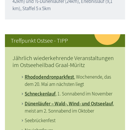
42km) und ½-Dünenläufer (24km),
Erlebnislauf (9,1
km),
Staffel 5 x 5km
Treffpunkt Ostsee - TIPP
Jährlich wiederkehrende Veranstaltungen
im Ostseeheilbad Graal-Müritz
Rhododendronparkfest
, Wochenende, das
dem 20. Mai am nächsten liegt
Schneckenlauf
, 1. Sonnabend im November
Dünenläufer – Wald-, Wind- und Ostseelauf
,
meist am 2. Sonnabend im Oktober
Seebrückenfest