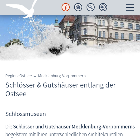
Unterkünfte
Regionales
Urlaubsorte
Karten
Region: Ostsee → Mecklenburg-Vorpommern
Schlösser & Gutshäuser entlang der
Freizeit
Ostsee
Wissenswertes
Schlossmuseen
Aktuelles
Die
Schlösser und Gutshäuser Mecklenburg-Vorpommerns
FKK-Strände
begeistern mit ihren unterschiedlichen Architekturstilen
den Strand erleben