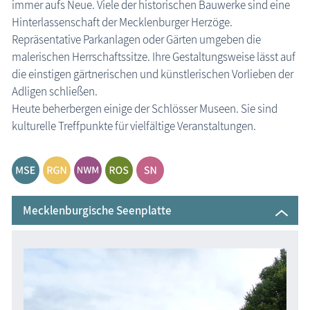
immer aufs Neue. Viele der historischen Bauwerke sind eine
Hinterlassenschaft der Mecklenburger Herzöge.
die Natur erleben
Repräsentative Parkanlagen oder Gärten umgeben die
Geschichten, Märchen & Sagen
malerischen Herrschaftssitze. Ihre Gestaltungsweise lässt auf
Kranich Grus grus
die einstigen gärtnerischen und künstlerischen Vorlieben der
Adligen schließen.
Maritimes
Heute beherbergen einige der Schlösser Museen. Sie sind
Sehenswertes
kulturelle Treffpunkte für vielfältige Veranstaltungen.
MEGA-Suche Sehenswürdigkeiten
Aussichtstürme
Brunnen
Güstrow: Schloss Güstrow
Mecklenburgische Seenplatte
Großsteingräber
Historische Bauwerke
Kirchen
Lehrpfade
Leuchttürme