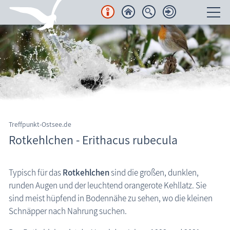
Unterkünfte
Regionales
Urlaubsorte
Karten
Treffpunkt-Ostsee.de
Rotkehlchen - Erithacus rubecula
Freizeit
Wissenswertes
Typisch für das
Rotkehlchen
sind die großen, dunklen,
runden Augen und der leuchtend orangerote Kehllatz. Sie
Aktuelles
sind meist hüpfend in Bodennähe zu sehen, wo die kleinen
FKK-Strände
Schnäpper nach Nahrung suchen.
den Strand erleben