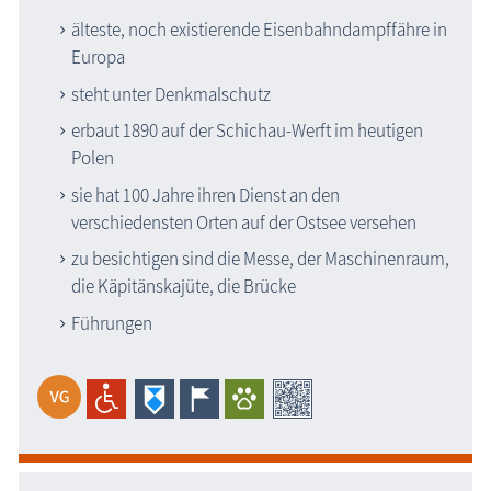
älteste, noch existierende Eisenbahndampffähre in
Museen
Europa
Fischland-Darß-Zingst
steht unter Denkmalschutz
Nordvorpommern
Insel Hiddensee
erbaut 1890 auf der Schichau-Werft im heutigen
Polen
Insel Rügen
Mecklenburgische Seenplatte
sie hat 100 Jahre ihren Dienst an den
verschiedensten Orten auf der Ostsee versehen
Nordwestmecklenburg
Rostock / Güstrow
zu besichtigen sind die Messe, der Maschinenraum,
die Käpitänskajüte, die Brücke
Schwerin / Ludwigslust - Parchim
Vorpommern-Greifswald
Führungen
Insel Usedom
ehemalige Museen
Naturzentren, Nationalparks
Parkanlagen & Gärten
Promenaden