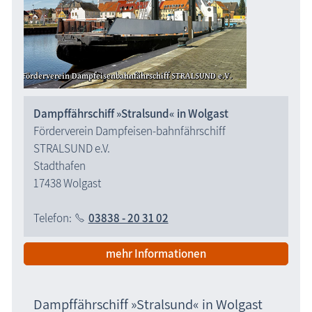
die Natur erleben
Geschichten, Märchen & Sagen
Kranich Grus grus
Maritimes
Dampffährschiff »Stralsund« in Wolgast
Sehenswertes
Förderverein Dampfeisen-bahnfährschiff
STRALSUND e.V.
MEGA-Suche Sehenswürdigkeiten
Stadthafen
Aussichtstürme
17438 Wolgast
Brunnen
Großsteingräber
Telefon:
03838 - 20 31 02
Historische Bauwerke
mehr Informationen
Kirchen
Lehrpfade
Dampffährschiff »Stralsund« in Wolgast
Leuchttürme