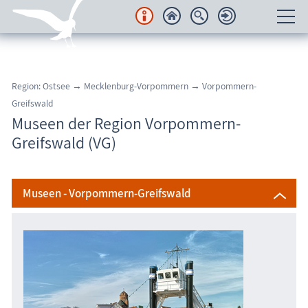
Unterkünfte
Region: Ostsee → Mecklenburg-Vorpommern → Vorpommern-
Regionales
Greifswald
Museen der Region Vorpommern-
Urlaubsorte
Greifswald (VG)
Karten
Freizeit
Museen - Vorpommern-Greifswald
Wissenswertes
Aktuelles
FKK-Strände
den Strand erleben