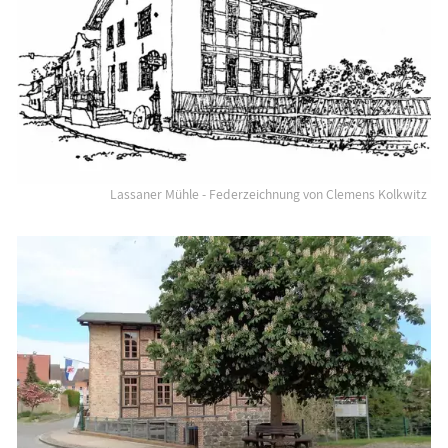
Lassan: Museum "Lassaner Mühle"
die Natur erleben
Geschichten, Märchen & Sagen
Kranich Grus grus
Maritimes
Sehenswertes
Lassaner Mühle - Federzeichnung von Clemens Kolkwitz
MEGA-Suche Sehenswürdigkeiten
Aussichtstürme
Brunnen
Großsteingräber
Historische Bauwerke
Kirchen
Lehrpfade
Leuchttürme