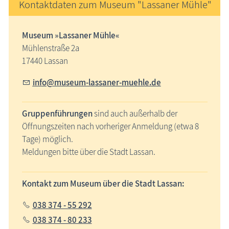
Kontaktdaten zum Museum "Lassaner Mühle"
Museum
»Lassaner Mühle«
Mühlenstraße 2a
17440 Lassan
nf
m
s
m-l
ss
n
r-m
hl
d
Gruppenführungen
sind auch außerhalb der
Öffnungszeiten nach vorheriger Anmeldung (etwa 8
Tage) möglich.
Meldungen bitte über die Stadt Lassan.
Kontakt zum Museum über die Stadt Lassan:
038 374 - 55 292
038 374 - 80 233