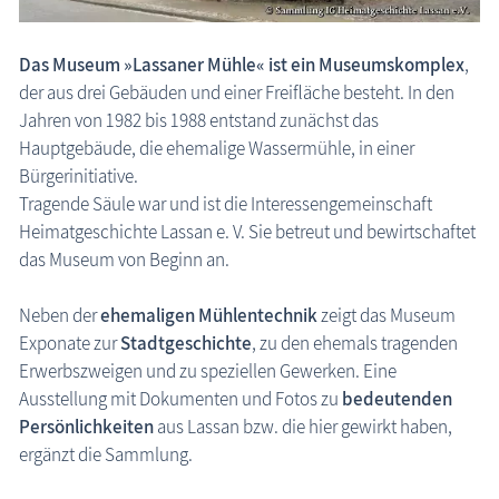
Museen
Das Museum »Lassaner Mühle« ist ein Museumskomplex
,
Fischland-Darß-Zingst
der aus drei Gebäuden und einer Freifläche besteht. In den
Nordvorpommern
Jahren von 1982 bis 1988 entstand zunächst das
Insel Hiddensee
Hauptgebäude, die ehemalige Wassermühle, in einer
Insel Rügen
Bürgerinitiative.
Mecklenburgische Seenplatte
Tragende Säule war und ist die Interessengemeinschaft
Nordwestmecklenburg
Heimatgeschichte Lassan e. V. Sie betreut und bewirtschaftet
das Museum von Beginn an.
Rostock / Güstrow
Schwerin / Ludwigslust - Parchim
Neben der
ehemaligen Mühlentechnik
zeigt das Museum
Vorpommern-Greifswald
Exponate zur
Stadtgeschichte
, zu den ehemals tragenden
Insel Usedom
Erwerbszweigen und zu speziellen Gewerken. Eine
ehemalige Museen
Ausstellung mit Dokumenten und Fotos zu
bedeutenden
Persönlichkeiten
aus Lassan bzw. die hier gewirkt haben,
Naturzentren, Nationalparks
ergänzt die Sammlung.
Parkanlagen & Gärten
Promenaden