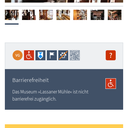
?
Barrierefreiheit
Das Museum »Lassaner Mühle« ist nicht
barrierefrei zugänglich.