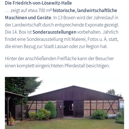
Die Friedrich-von-Lösewitz-Halle
Schlösser & Burgen
… zeigt auf etwa 700 m²
historische, landwirtschaftliche
Maschinen und Geräte
. In 13 Boxen wird der Jahreslauf in
Seebrücken, Molen
der Landwirtschaft durch entsprechende Exponate gezeigt.
Sehenswertes »Dies und Das«
Die 14. Box ist
Sonderausstellungen
vorbehalten. Jährlich
Steinkreise
findet eine Sonderausstellung mit Malerei, Fotos u. Ä. statt,
die einen Bezug zur Stadt Lassan oder zur Region hat.
Strandpromenaden, Flaniermeilen
Windmühlen, Mühlen
Hinter der anschließenden Freifläche kann der Besucher
einen komplett eingerichteten Pferdestall besichtigen.
Zoo & Tierpark
ehemalige Sehenswürdigkeiten
Traditionelles
Zeitzeugen
Begriffe erklärt
Veranstaltungen