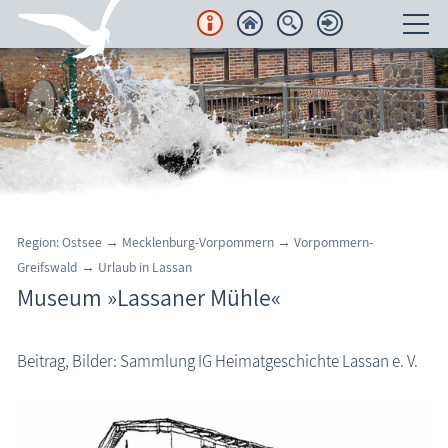
Unterkünfte
Regionales
Urlaubsorte
Karten
Region: Ostsee
→
Mecklenburg-Vorpommern
→
Vorpommern-
Greifswald
→
Urlaub in Lassan
Freizeit
Museum »Lassaner Mühle«
Wissenswertes
Beitrag, Bilder: Sammlung IG Heimatgeschichte Lassan e. V.
Aktuelles
FKK-Strände
den Strand erleben