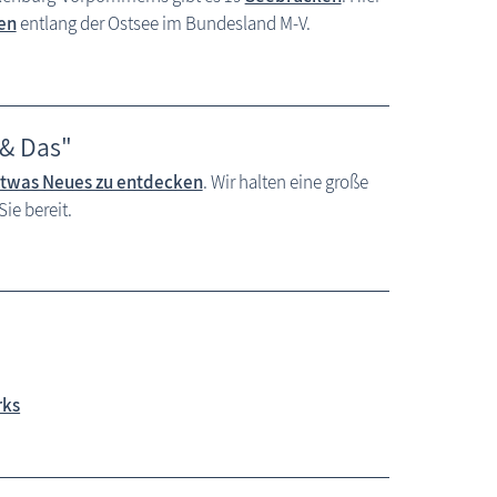
en
entlang der Ostsee im Bundesland M-V.
 & Das"
twas Neues zu entdecken
. Wir halten eine große
ie bereit.
rks