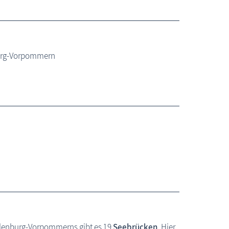
urg-Vorpommern
klenburg-Vorpommerns gibt es 19
Seebrücken
. Hier