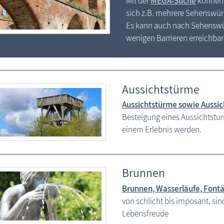
Mit der
MEGA-Suche
können 
sich z.B. mehrere Sehenswürd
Es kann auch nach Sehenswür
wenigen Barrieren erreichbar
Aussichtstürme
Aussichtstürme sowie Aussi
Besteigung eines Aussichtstur
einem Erlebnis werden.
Brunnen
Brunnen, Wasserläufe, Font
von schlicht bis imposant, si
Lebensfreude