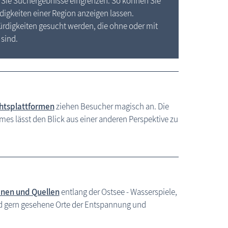
Sie Suchergebnisse eingrenzen. So können Sie
igkeiten einer Region anzeigen lassen.
digkeiten gesucht werden, die ohne oder mit
 sind.
Sehenswertes entlang der Ostsee / MV
chtsplattformen
ziehen Besucher magisch an. Die
mes lässt den Blick aus einer anderen Perspektive zu
änen und Quellen
entlang der Ostsee - Wasserspiele,
nd gern gesehene Orte der Entspannung und