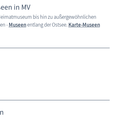
een in MV
n Heimatmuseum bis hin zu außergewöhnlichen
en -
Museen
entlang der Ostsee.
Karte-Museen
en