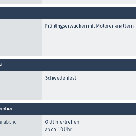
Frühlingserwachen mit Motorenknattern
st
Schwedenfest
ember
onnabend
Oldtimertreffen
ab ca. 10 Uhr