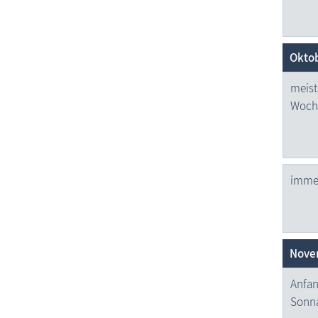
Okto
meist
Woch
immer
Nove
Anfan
Sonn