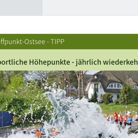
ffpunkt-Ostsee - TIPP
ortliche Höhepunkte - jährlich wiederke