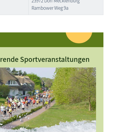
23972 Dorf Mecklenburg
Rambower Weg 9a
hrende Sportveranstaltungen