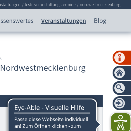
nstaltungen
feste veranstaltungstermine
nordwestmecklenburg
issenswertes
Veranstaltungen
Blog
g
is Nordwestmecklenburg
Tierpark Wismar
23966 Wismar
Zum Festplatz 30