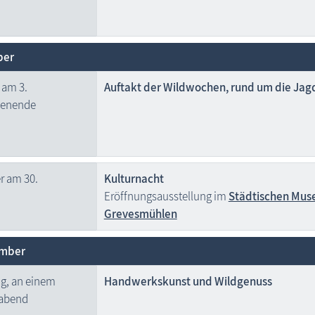
ber
 am 3.
Auftakt der Wildwochen, rund um die Jag
enende
 am 30.
Kulturnacht
Eröffnungsausstellung im
Städtischen Mu
Grevesmühlen
mber
g, an einem
Handwerkskunst und Wildgenuss
abend