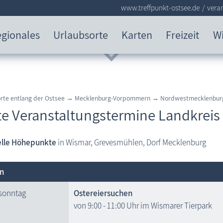
www.treffpunkt-ostsee.de
vera
gionales
Urlaubsorte
Karten
Freizeit
W
orte entlang der Ostsee → Mecklenburg-Vorpommern → Nordwestmecklenbur
te Veranstaltungstermine Landkre
elle Höhepunkte
in Wismar, Grevesmühlen, Dorf Mecklenburg
n
sonntag
Ostereiersuchen
von 9:00 - 11:00 Uhr im Wismarer Tierpark