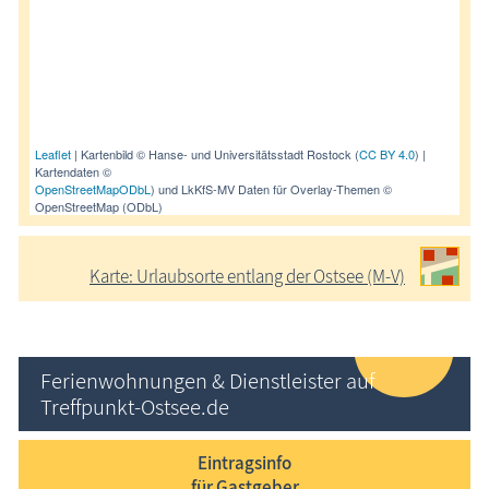
Leaflet
| Kartenbild © Hanse- und Universitätsstadt Rostock (
CC BY 4.0
) |
Kartendaten ©
OpenStreetMap
ODbL
) und LkKfS-MV Daten für Overlay-Themen ©
OpenStreetMap (ODbL)
Karte: Urlaubsorte entlang der Ostsee (M-V)
Ferienwohnungen & Dienstleister auf
Treffpunkt-Ostsee.de
Eintragsinfo
für Gastgeber