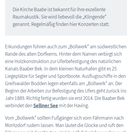
Die Kirche Baabe ist bekannt für ihre exzellente
Raumakustik. Sie wird liebevoll die „Klingende“
genannt. Regelmäßig finden hier Konzerten statt.
Erkundungen führen auch zum „Bollwerk“ am südwestlichen
Rande des alten Dorfkerns. Hinter dem Namen verbirgt sich
eine Holzkonstruktion zur Uferbefestigung des natürlichen
Kanals Baaber Bek. In dem kleinen Naturhafen gibt es 25
Liegeplätze für Segler und Sportboote. Ausflugsschiffe in den
Greifswalder Bodden legen ebenfalls am „Bollwerk“ an. Der
Beginn der Arbeiten zur Befestigung des Ufers geht zurück ins
Jahr 1889. Richtig fertig wurden sie erst 2014. Die Baaber Bek
verbindet den
Selliner See
mit der Having.
Vom „Bollwerk“ sollten Fußgänger sich vom Fährmann nach
Moritzdorf rudern lassen. Man läutet die Glocke und ruft den