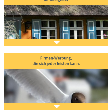
Firmen-Werbung,
die sich jeder leisten kann.
Sie möchten
Ihr Ferien­objekt
im Informa­tions­
system www.Treffpunkt-Ostsee.de präsentieren?
Gern helfen wir Ihnen dabei. Nehmen Sie
Kontakt
zu