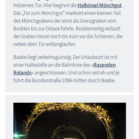
Insel Usedom
hölzernes Tor. Hier beginnt die
Halbinsel Mönchgut
.
Das „Tor zum Mönchgut“ markiert einen kleinen Teil
Region Nordwestmecklenburg
des Mönchgrabens der einst als Grenzgraben vom
Region Rostock
Bodden bis zur Ostsee führte. Boddenseitig verläuft
der Graben heute noch bis kurz vor die Schienen, die
Region Schwerin
neben dem Tor entlanglaufen.
Karte Urlaubsorte
Baabe liegt verkehrsgünstig. Der Urlaubsort ist mit
Karten
einer Haltestelle an die Bahnlinie des »
Rasenden
Rolands
« angeschlossen. Und schon seit eh und je
Freizeit
führt die Bundesstraße 1096 mitten durch Baabe.
Wissenswertes
Veranstaltungen
Blog