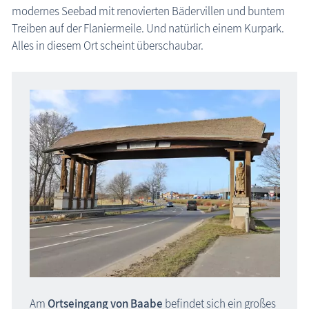
modernes Seebad mit renovierten Bädervillen und buntem
Ostseebad Thiessow
Treiben auf der Flaniermeile. Und natürlich einem Kurpark.
Urlaubsorte Halbinsel Jasmund
Alles in diesem Ort scheint überschaubar.
Halbinsel Wittow
Altefähr
Bergen
Garz
Insel Rügen: Ostseebad Baabe
Gingst
Gustow
Ostseebad Binz
Ostseebad Prora
Ostseebad Sellin
Putbus
Lauterbach (Putbus)
Am
Ortseingang von Baabe
befindet sich ein großes