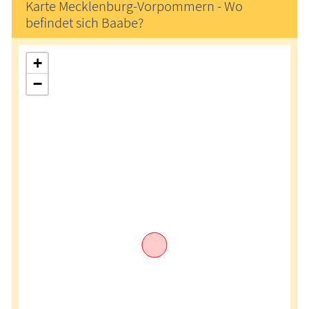
Karte Mecklenburg-Vorpommern - Wo
befindet sich Baabe?
+
−