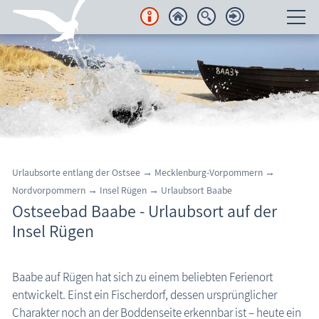
Unterkünfte
Regionales
Urlaubsorte
Region Nordvorpommern
Urlaubsorte entlang der Ostsee
→
Mecklenburg-Vorpommern
→
Halbinsel Fischland-Darß-Zingst
Nordvorpommern
→
Insel Rügen
→
Urlaubsort Baabe
Ostseebad Baabe - Urlaubsort auf der
Insel Rügen
Insel Rügen
Urlaubsorte Halbinsel Mönchgut
Gager
Baabe auf Rügen hat sich zu einem beliebten Ferienort
Groß Zicker
entwickelt. Einst ein Fischerdorf, dessen ursprünglicher
Ostseebad Baabe
Charakter noch an der Boddenseite erkennbar ist – heute ein
Ostseebad Göhren