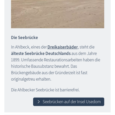
Freizeit
Wissenswertes
Veranstaltungen
Die Seebrücke
Blog
In Ahlbeck, eines der
Dreikaiserbäder
, steht die
älteste Seebrücke Deutschlands
aus dem Jahre
1899. Umfassende Restaurationsarbeiten haben die
historische Bausubstanz bewahrt. Das
Brückengebäude aus der Gründerzeit ist fast
originalgetreu erhalten.
Die Ahlbecker Seebrücke ist barrierefrei.
Seebrücken auf der Insel Usedom