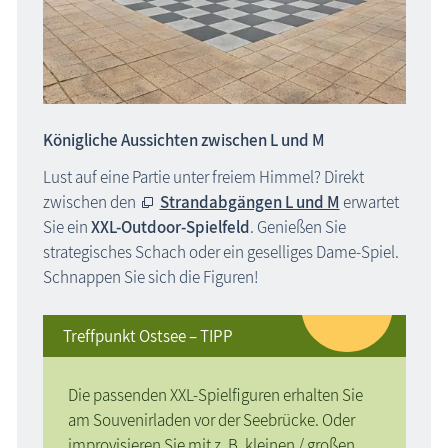
Königliche Aussichten zwischen L und M
Lust auf eine Partie unter freiem Himmel? Direkt
zwischen den
Strandabgängen L und M
erwartet
Sie ein
XXL-Outdoor-Spielfeld
. Genießen Sie
strategisches Schach oder ein geselliges Dame-Spiel.
Schnappen Sie sich die Figuren!
Treffpunkt Ostsee – TIPP
Die passenden XXL-Spielfiguren erhalten Sie
am Souvenirladen vor der Seebrücke. Oder
improvisieren Sie mit z. B. kleinen / großen