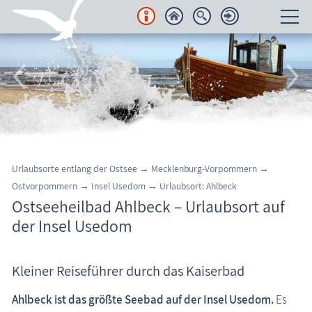
Unterkünfte
Regionales
Urlaubsorte
Region Nordvorpommern
Urlaubsorte entlang der Ostsee
→
Mecklenburg-Vorpommern
→
Halbinsel Fischland-Darß-Zingst
Ostvorpommern
→
Insel Usedom
→
Urlaubsort: Ahlbeck
Ostseeheilbad Ahlbeck – Urlaubsort auf
Insel Rügen
der Insel Usedom
Insel Usedom
Ostseeheilbad Ahlbeck
Kleiner Reiseführer durch das Kaiserbad
Ostseeheilbad Bansin
Ahlbeck ist das größte Seebad auf der Insel Usedom.
Es
Ostseeheilbad Heringsdorf