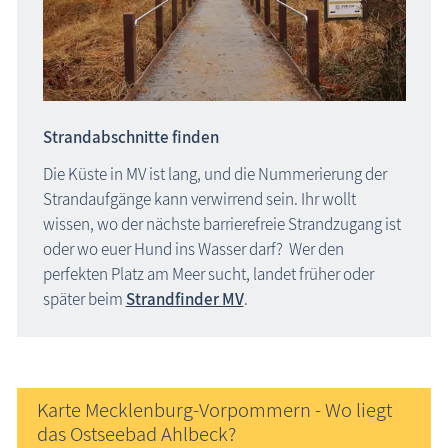
Strandabschnitte finden
Die Küste in MV ist lang, und die Nummerierung der
Strandaufgänge kann verwirrend sein. Ihr wollt
wissen, wo der nächste barrierefreie Strandzugang ist
oder wo euer Hund ins Wasser darf? Wer den
perfekten Platz am Meer sucht, landet früher oder
später beim
Strandfinder MV
.
Karte Mecklenburg-Vorpommern - Wo liegt
das Ostseebad Ahlbeck?