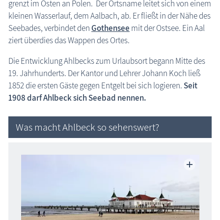
grenzt im Osten an Polen. Der Ortsname leitet sich von einem
Ostseebad Karlshagen
kleinen Wasserlauf, dem Aalbach, ab. Er fließt in der Nähe des
Ostseebad Koserow
Seebades, verbindet den
Gothensee
mit der Ostsee. Ein Aal
ziert überdies das Wappen des Ortes.
Ostseebad Loddin
Ostseebad Trassenheide
Die Entwicklung Ahlbecks zum Urlaubsort begann Mitte des
19. Jahrhunderts. Der Kantor und Lehrer Johann Koch ließ
Ostseebad Ückeritz
1852 die ersten Gäste gegen Entgelt bei sich logieren.
Seit
Ostseebad Zinnowitz
1908 darf Ahlbeck sich Seebad nennen.
Ostseebad Zempin
Peenemünde
Was macht Ahlbeck so sehenswert?
Region Nordwestmecklenburg
Region Rostock
Insel Usedom: Ahlbeck Fischkutter
Region Schwerin
Karte Urlaubsorte
Karten