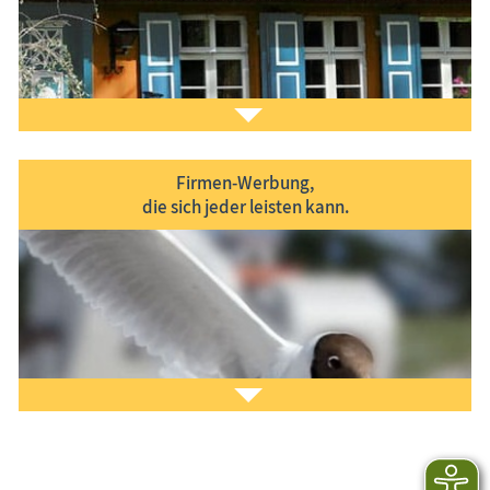
Firmen-Werbung,
die sich jeder leisten kann.
Sie möchten
Ihr Ferien­objekt
im Informa­tions­
system www.Treffpunkt-Ostsee.de präsentieren?
Gern helfen wir Ihnen dabei. Nehmen Sie
Kontakt
zu
uns auf. Lesen Sie auch unsere
Eintragsinfo
für
Gastgeber.