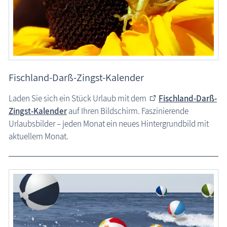
Liebesschlösser
Öffentliche Bücherschränke
Ostseeurlaub mit Handicap, Barrierefreiheit
Ostseeurlaub mit Kind
Fischland-Darß-Zingst-Kalender
Ostseeurlaub mit Hund
Laden Sie sich ein Stück Urlaub mit dem
Fischland-Darß-
Ostsee »STRANDFINDER MV«
Zingst-Kalender
auf Ihren Bildschirm. Faszinierende
Unterhaltsames
Urlaubsbilder – jeden Monat ein neues Hintergrundbild mit
aktuellem Monat.
Bastelspaß
Kochen und Backen
PC-Kalender FDZ
Vogelfutterrezept
Wissenswertes