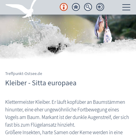
Unterkünfte
Regionales
Urlaubsorte
Karten
Treffpunkt-Ostsee.de
Kleiber - Sitta europaea
Freizeit
Wissenswertes
Klettermeister Kleiber. Er läuft kopfüber an Baumstämmen
hinunter, eine eher ungewöhnliche Fortbewegung eines
Aktuelles
Vogels am Baum. Markant ist der dunkle Augenstreif, der sich
FKK-Strände
fast bis zum Flügelansatz hinzieht.
Größere Insekten, harte Samen oder Kerne werden in eine
den Strand erleben