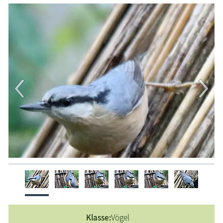
Eichelhäher
Erlenzeisig
Feldsperling
Gimpel
Grünfink
Haubenmeise
Haussperling
Heckenbraunelle
Kernbeißer
Kleiber
Kohlmeise
Mittelspecht
Rauchschwalbe
Rotkehlchen
Stieglitz
Klasse:
Vögel