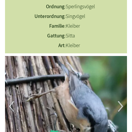
Sumpfmeise
Ordnung
:
Sperlingsvögel
Tannenmeise
Unterordnung
:
Singvögel
Wintergoldhähnchen
Familie
:
Kleiber
Geschichten, Märchen & Sagen
Gattung
:
Sitta
Kranich Grus grus
Art
:
Kleiber
Maritimes
Sehenswertes
Traditionelles
Zeitzeugen
Begriffe erklärt
Veranstaltungen
Blog