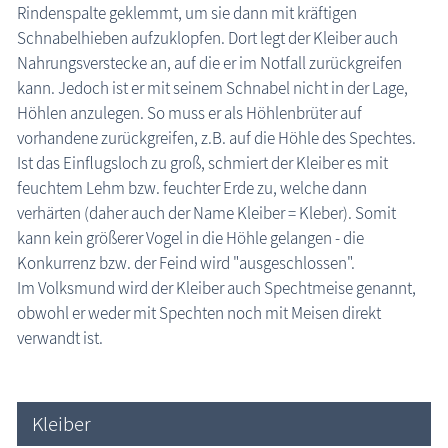
Kleiber (Sitta europaea)
Rindenspalte geklemmt, um sie dann mit kräftigen
die Natur erleben
Schnabelhieben aufzuklopfen. Dort legt der Kleiber auch
Nahrungsverstecke an, auf die er im Notfall zurückgreifen
Naturschutzgebiete in M-V
kann. Jedoch ist er mit seinem Schnabel nicht in der Lage,
Seen in M-V
Höhlen anzulegen. So muss er als Höhlenbrüter auf
Berge Insel Usedom
vorhandene zurückgreifen, z.B. auf die Höhle des Spechtes.
Ist das Einflugsloch zu groß, schmiert der Kleiber es mit
Recknitztal
feuchtem Lehm bzw. feuchter Erde zu, welche dann
Salzhaff
verhärten (daher auch der Name Kleiber = Kleber). Somit
Ilex
kann kein größerer Vogel in die Höhle gelangen - die
Konkurrenz bzw. der Feind wird "ausgeschlossen".
Vogelarten
Im Volksmund wird der Kleiber auch Spechtmeise genannt,
Amsel
obwohl er weder mit Spechten noch mit Meisen direkt
Bachstelze
verwandt ist.
Bergfink
Blaumeise
Buntspecht
Kleiber
Buchfink