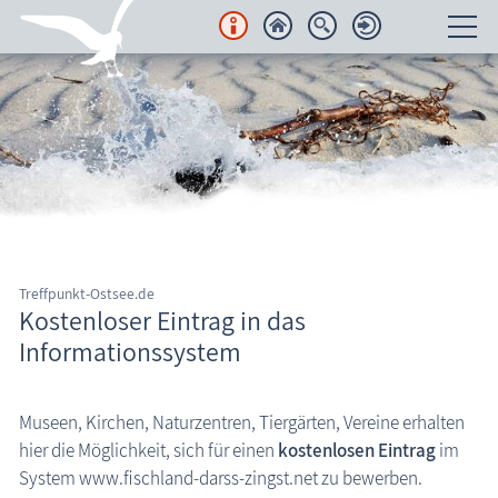
Unterkünfte
Regionales
Urlaubsorte
Karten
Treffpunkt-Ostsee.de
Freizeit
Kostenloser Eintrag in das
Informationssystem
Wissenswertes
Informationssystem Fischland-Darß-Zingst
Veranstaltungen
Museen, Kirchen, Naturzentren, Tiergärten, Vereine erhalten
hier die Möglichkeit, sich für einen
kostenlosen Eintrag
im
Blog
System www.fischland-darss-zingst.net zu bewerben.