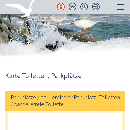
Unterkünfte
Regionales
Urlaubsorte
Karten
Karte Toiletten, Parkplätze
Hundestrände & Hundeauslauf
Seebrücken
Regionale Produkte, Dienstleister
Parkplätze / barrierefreier Parkplatz, Toiletten
Sehenswertes
/ barrierefreie Toilette
Strände & Strandaufgänge
Spielplätze, Wickelplätze