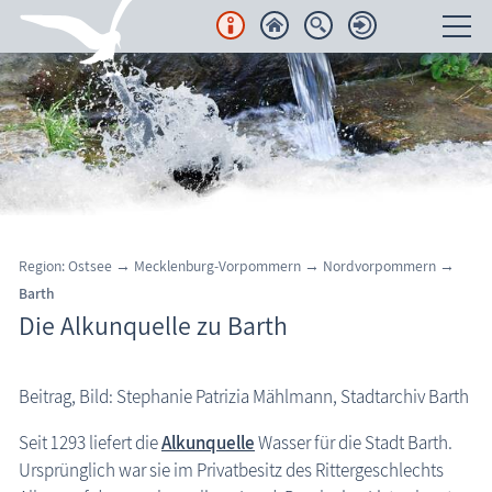
Unterkünfte
Regionales
Urlaubsorte
Karten
Region: Ostsee → Mecklenburg-Vorpommern → Nordvorpommern →
Barth
Freizeit
Die Alkunquelle zu Barth
Wissenswertes
Beitrag, Bild: Stephanie Patrizia Mählmann, Stadtarchiv Barth
Aktuelles
Barth: Alkunquelle
Seit 1293 liefert die
Alkunquelle
Wasser für die Stadt Barth.
FKK-Strände
Ursprünglich war sie im Privatbesitz des Rittergeschlechts
den Strand erleben