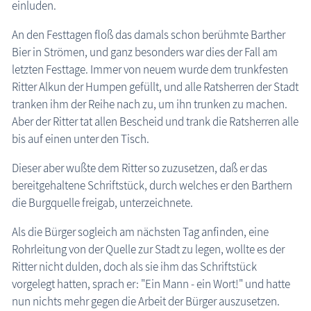
einluden.
An den Festtagen floß das damals schon berühmte Barther
Bier in Strömen, und ganz besonders war dies der Fall am
letzten Festtage. Immer von neuem wurde dem trunkfesten
Ritter Alkun der Humpen gefüllt, und alle Ratsherren der Stadt
tranken ihm der Reihe nach zu, um ihn trunken zu machen.
Aber der Ritter tat allen Bescheid und trank die Ratsherren alle
bis auf einen unter den Tisch.
Dieser aber wußte dem Ritter so zuzusetzen, daß er das
bereitgehaltene Schriftstück, durch welches er den Barthern
die Burgquelle freigab, unterzeichnete.
Als die Bürger sogleich am nächsten Tag anfinden, eine
Rohrleitung von der Quelle zur Stadt zu legen, wollte es der
Ritter nicht dulden, doch als sie ihm das Schriftstück
vorgelegt hatten, sprach er: "Ein Mann - ein Wort!" und hatte
nun nichts mehr gegen die Arbeit der Bürger auszusetzen.