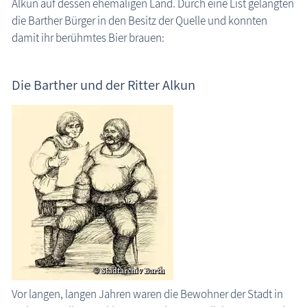
Alkun auf dessen ehemaligen Land. Durch eine List gelangten
die Barther Bürger in den Besitz der Quelle und konnten
die Natur erleben
damit ihr berühmtes Bier brauen:
Geschichten, Märchen & Sagen
Alkunquelle
Die Barther und der Ritter Alkun
Vinetablick
Die Wundereiche
Maria Pomerana Miraculosa / Kenz
Sagen Fischland-Darß-Zingst
Der Traum von Troja
Molli
Das Wafeln
Kranich Grus grus
Maritimes
Vor langen, langen Jahren waren die Bewohner der Stadt in
Sehenswertes