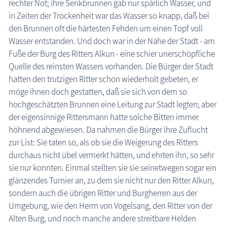
rechter Not; ihre Senkbrunnen gab nur spärlich Wasser, und
Traditionelles
in Zeiten der Trockenheit war das Wasser so knapp, daß bei
den Brunnen oft die härtesten Fehden um einen Topf voll
Zeitzeugen
Wasser entstanden. Und doch war in der Nähe der Stadt - am
Begriffe erklärt
Fuße der Burg des Ritters Alkun - eine schier unerschöpfliche
Quelle des reinsten Wassers vorhanden. Die Bürger der Stadt
Veranstaltungen
hatten den trutzigen Ritter schon wiederholt gebeten, er
möge ihnen doch gestatten, daß sie sich von dem so
Blog
hochgeschätzten Brunnen eine Leitung zur Stadt legten; aber
der eigensinnige Rittersmann hatte solche Bitten immer
höhnend abgewiesen. Da nahmen die Bürger ihre Zuflucht
zur List: Sie taten so, als ob sie die Weigerung des Ritters
durchaus nicht übel vermerkt hätten, und ehrten ihn, so sehr
sie nur konnten. Einmal stellten sie sie seinetwegen sogar ein
glänzendes Turnier an, zu dem sie nicht nur den Ritter Alkun,
sondern auch die übrigen Ritter und Burgherren aus der
Umgebung, wie den Herrn von Vogelsang, den Ritter von der
Alten Burg, und noch manche andere streitbare Helden