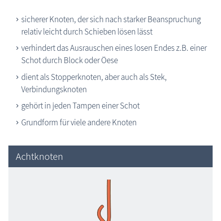
die Natur erleben
sicherer Knoten, der sich nach starker Beanspruchung
relativ leicht durch Schieben lösen lässt
Geschichten, Märchen & Sagen
verhindert das Ausrauschen eines losen Endes z.B. einer
Kranich Grus grus
Schot durch Block oder Öese
Maritimes
dient als Stopperknoten, aber auch als Stek,
Knoten & Steke
Verbindungsknoten
Achtknoten
gehört in jeden Tampen einer Schot
Auge
Grundform für viele andere Knoten
Bucht
Halber Schlag
Achtknoten
Kreuzknoten
Lange Trompete
Palstek
Rundtörn
einfacher Schotstek