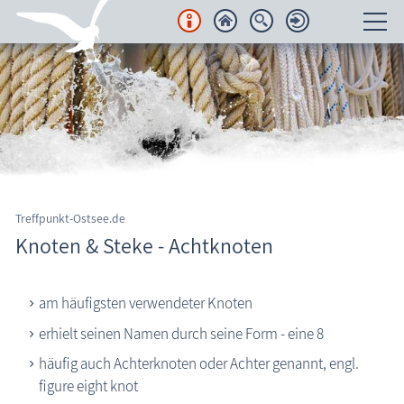
Unterkünfte
Regionales
Urlaubsorte
Karten
Treffpunkt-Ostsee.de
Knoten & Steke - Achtknoten
Freizeit
Seemannsknoten: Knoten & Steke
Wissenswertes
am häufigsten verwendeter Knoten
erhielt seinen Namen durch seine Form - eine 8
Aktuelles
häufig auch Achterknoten oder Achter genannt, engl.
FKK-Strände
figure eight knot
den Strand erleben